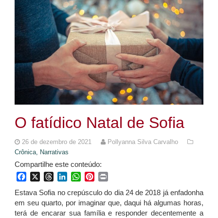
O fatídico Natal de Sofia
26 de dezembro de 2021
Pollyanna Silva Carvalho
Crônica,
Narrativas
Compartilhe este conteúdo:
Facebook
X
Threads
LinkedIn
WhatsApp
Pinterest
Print
Estava Sofia no crepúsculo do dia 24 de 2018 já enfadonha
em seu quarto, por imaginar que, daqui há algumas horas,
terá de encarar sua família e responder decentemente a