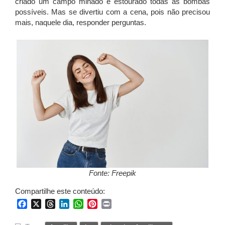
criado um campo minado e estourado todas as bombas
possíveis. Mas se divertiu com a cena, pois não precisou
mais, naquele dia, responder perguntas.
Fonte: Freepik
Compartilhe este conteúdo:
Facebook
X
Threads
LinkedIn
WhatsApp
Pinterest
Print