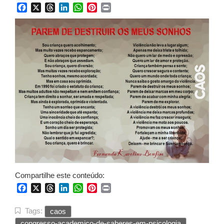
Facebook
X
Threads
LinkedIn
WhatsApp
Pinterest
Print
Compartilhe este conteúdo:
Facebook
X
Threads
LinkedIn
WhatsApp
Pinterest
Print
Tags:
caos
congresso-academico-de-saberes-em-psicologia