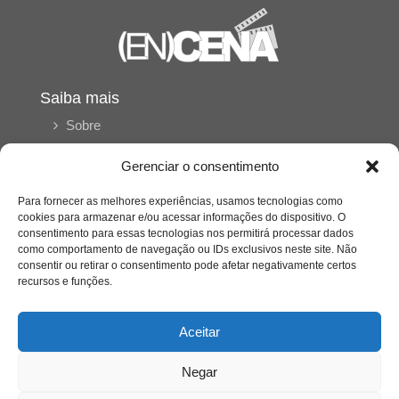
Saiba mais
Sobre
Gerenciar o consentimento
Quem somos
Para fornecer as melhores experiências, usamos tecnologias como
cookies para armazenar e/ou acessar informações do dispositivo. O
consentimento para essas tecnologias nos permitirá processar dados
Contato
como comportamento de navegação ou IDs exclusivos neste site. Não
consentir ou retirar o consentimento pode afetar negativamente certos
recursos e funções.
Links Úteis
Buscador Google
Aceitar
Publicações Recentes
Negar
Silêncio orbital: a presença humana entre a