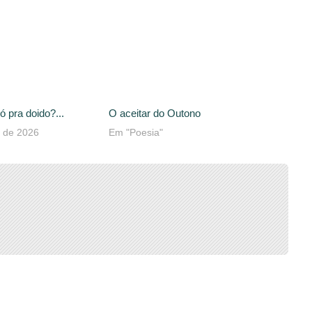
ó pra doido?...
O aceitar do Outono
o de 2026
Em "Poesia"