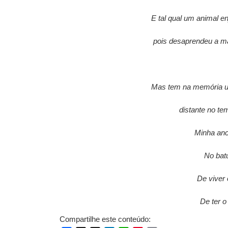
E tal qual um animal e
pois desaprendeu a man
Mas tem na memória u
distante no te
Minha ance
No bat
De viver 
De ter o
Compartilhe este conteúdo: