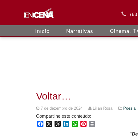
(63
Início
Narrativas
Cinema, TV
Voltar…
7 de dezembro de 2024
Lilian Rosa
Poesia
Compartilhe este conteúdo:
Facebook
X
Threads
LinkedIn
WhatsApp
Pinterest
Print
“De 