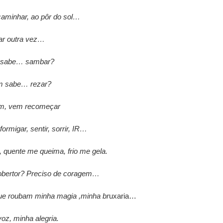
aminhar, ao pôr do sol…
r outra vez…
sabe… sambar?
 sabe… rezar?
m, vem recomeçar
 formigar, sentir, sorrir, IR…
uente me queima, frio me gela.
obertor? Preciso de coragem…
ue roubam minha magia ,minha br
uxaria…
oz, minha alegria.