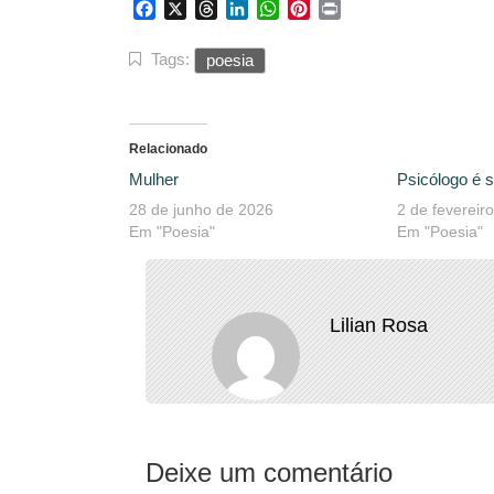
Facebook
X
Threads
LinkedIn
WhatsApp
Pinterest
Print
Tags:
poesia
Relacionado
Mulher
Psicólogo é s
28 de junho de 2026
2 de fevereir
Em "Poesia"
Em "Poesia"
Lilian Rosa
Deixe um comentário