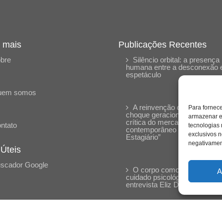
 mais
Publicações Recentes
bre
Silêncio orbital: a presença
humana entre a desconexão 
espetáculo
uem somos
A reinvenção do trabalho e 
Para fornec
choque geracional: uma análi
armazenar e
crítica do mercado
ntato
tecnologias
contemporâneo em “Um Sen
exclusivos n
Estagiário”
negativament
 Úteis
scador Google
O corpo como expressão d
A
cuidado psicológico: (En)Cen
entrevista Eliz Dorneles
Violência, saúde mental e a