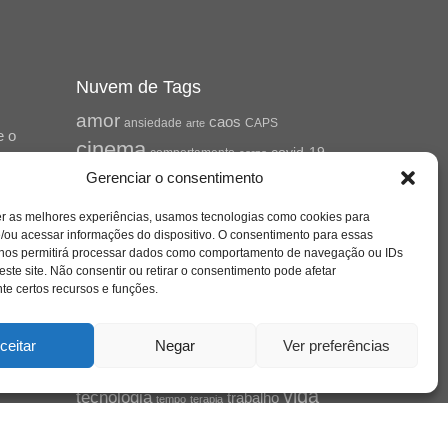
Nuvem de Tags
amor
caos
ansiedade
arte
CAPS
e o
cinema
covid-19
comportamento
corpo
cultura
cuidado
Gerenciar o consentimento
crianca
depressao
família
educação
filme
entrevista
escola
o
er as melhores experiências, usamos tecnologias como cookies para
jung
livro
freud
infância
insight
liberdade
se
/ou acessar informações do dispositivo. O consentimento para essas
mulher
loucura
morte
luto
maternidade
 nos permitirá processar dados como comportamento de navegação ou IDs
hor
pandemia
psicanálise
este site. Não consentir ou retirar o consentimento pode afetar
e certos recursos e funções.
psicologia
relato
redes sociais
saúde mental
saúde
o
ceitar
Negar
Ver preferências
a
sociedade
sexualidade
SUS
vida
tecnologia
trabalho
tempo
terapia
violência