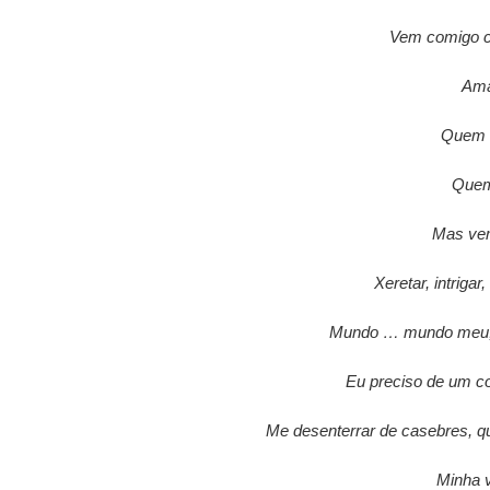
Vem comigo c
Ama
Quem 
Quem
Mas ve
Xeretar, intrigar,
Mundo … mundo meu, q
Eu preciso de um c
Me desenterrar de casebres, q
Minha v