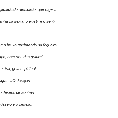
njaulado,domesticado, que ruge …
hã da selva, o existir e o sentir.
ma bruxa queimando na fogueira,
mpo, com seu riso gutural.
stral, guia espiritual
uque …O desejar!
o desejo, de sonhar!
 desejo e o desejar.