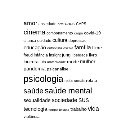
amor
caos
ansiedade
arte
CAPS
cinema
covid-19
comportamento
corpo
cultura
cuidado
crianca
depressao
família
educação
filme
entrevista
escola
jung
livro
freud
infância
insight
liberdade
mulher
loucura
morte
luto
maternidade
pandemia
psicanálise
psicologia
relato
redes sociais
saúde mental
saúde
sociedade
sexualidade
SUS
vida
tecnologia
trabalho
tempo
terapia
violência