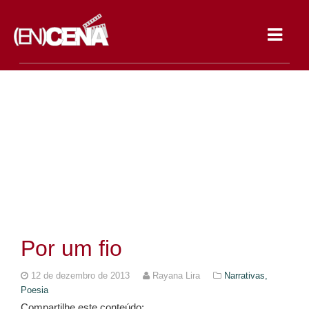
Toggle
navigat
Por um fio
12 de dezembro de 2013
Rayana Lira
Narrativas,
Poesia
Compartilhe este conteúdo: