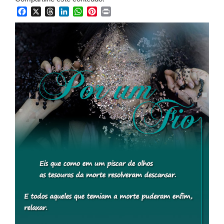
Facebook
X
Threads
LinkedIn
WhatsApp
Pinterest
Print