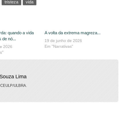
tristeza
vida
rda: quando a vida
A volta da extrema magreza...
 de nó...
19 de junho de 2026
Em "Narrativas"
de 2026
s"
 Souza Lima
lo CEULP/ULBRA.