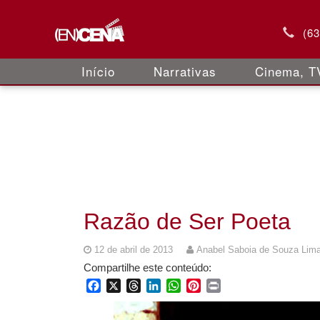
(6
Início
Narrativas
Cinema, TV
Razão de Ser Poeta
12 de abril de 2013
Anabel Saboia de Souza Lim
Compartilhe este conteúdo:
Facebook
X
Threads
LinkedIn
WhatsApp
Pinterest
Print