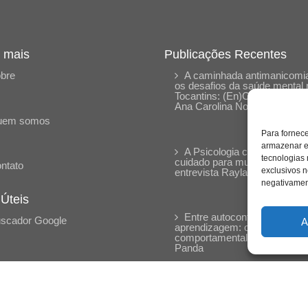
 mais
Publicações Recentes
bre
A caminhada antimanicomia
os desafios da saúde mental 
Tocantins: (En)Cena entrevis
Ana Carolina Noleto
uem somos
Para fornec
armazenar e
A Psicologia como espaço 
tecnologias
cuidado para mulheres: (En)
ntato
exclusivos n
entrevista Rayla Soares
negativament
 Úteis
Entre autocontrole e
scador Google
A
aprendizagem: o desenvolvi
comportamental em Kung Fu
Panda
Entre o prato saudável e o
consumo compulsivo: a