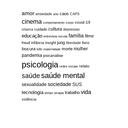
amor
caos
ansiedade
arte
CAPS
cinema
covid-19
comportamento
corpo
cultura
cuidado
crianca
depressao
família
educação
filme
entrevista
escola
jung
livro
freud
infância
insight
liberdade
mulher
loucura
morte
luto
maternidade
pandemia
psicanálise
psicologia
relato
redes sociais
saúde mental
saúde
sociedade
sexualidade
SUS
vida
tecnologia
trabalho
tempo
terapia
violência