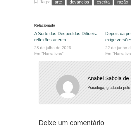
Tags:
arte
devaneios
escrita
razão
Relacionado
A Sorte das Despedidas Difíceis:
Depois da pe
reflexões acerca ...
exige versões
28 de julho de 2026
22 de junho 
Em "Narrativas"
Em "Narrativa
Anabel Saboia de
Psicóloga, graduada pe
Deixe um comentário