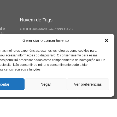
Nuvem de Tags
amor
l e
caos
ansiedade
arte
CAPS
no
cinema
ta
covid-19
comportamento
corpo
Gerenciar o consentimento
cultura
cuidado
crianca
depressao
família
educação
filme
entrevista
escola
er as melhores experiências, usamos tecnologias como cookies para
jung
livro
/ou acessar informações do dispositivo. O consentimento para essas
freud
infância
insight
liberdade
de
 nos permitirá processar dados como comportamento de navegação ou IDs
mulher
loucura
morte
Cena
luto
maternidade
este site. Não consentir ou retirar o consentimento pode afetar
pandemia
psicanálise
e certos recursos e funções.
psicologia
relato
redes sociais
saúde mental
ceitar
Negar
Ver preferências
saúde
mento
sociedade
sexualidade
SUS
vida
tecnologia
trabalho
tempo
terapia
violência