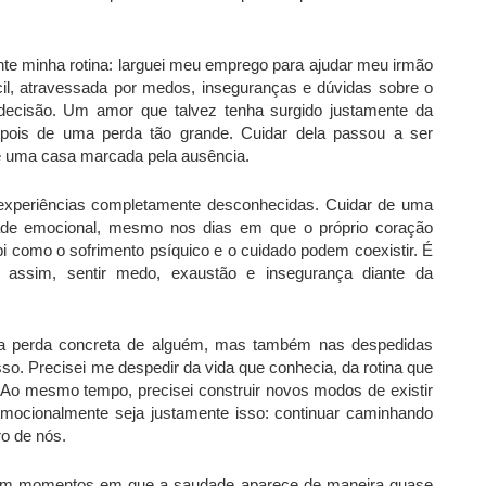
 minha rotina: larguei meu emprego para ajudar meu irmão
cil, atravessada por medos, inseguranças e dúvidas sobre o
decisão. Um amor que talvez tenha surgido justamente da
epois de uma perda tão grande. Cuidar dela passou a ser
e uma casa marcada pela ausência.
experiências completamente desconhecidas. Cuidar de uma
idade emocional, mesmo nos dias em que o próprio coração
 como o sofrimento psíquico e o cuidado podem coexistir. É
 assim, sentir medo, exaustão e insegurança diante da
na perda concreta de alguém, mas também nas despedidas
so. Precisei me despedir da vida que conhecia, da rotina que
e. Ao mesmo tempo, precisei construir novos modos de existir
emocionalmente seja justamente isso: continuar caminhando
o de nós.
istem momentos em que a saudade aparece de maneira quase