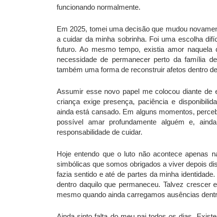
funcionando normalmente.
Em 2025, tomei uma decisão que mudou novamente
a cuidar da minha sobrinha. Foi uma escolha difí
futuro. Ao mesmo tempo, existia amor naquela 
necessidade de permanecer perto da família d
também uma forma de reconstruir afetos dentro d
Assumir esse novo papel me colocou diante de 
criança exige presença, paciência e disponibil
ainda está cansado. Em alguns momentos, percebi
possível amar profundamente alguém e, ainda
responsabilidade de cuidar.
Hoje entendo que o luto não acontece apenas 
simbólicas que somos obrigados a viver depois dis
fazia sentido e até de partes da minha identidad
dentro daquilo que permaneceu. Talvez crescer 
mesmo quando ainda carregamos ausências dentr
Ainda sinto falta do meu pai todos os dias. Ex