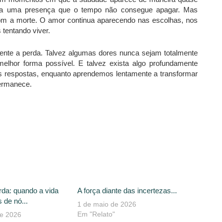
iva uma presença que o tempo não consegue apagar. Mas
m a morte. O amor continua aparecendo nas escolhas, nos
tentando viver.
nte a perda. Talvez algumas dores nunca sejam totalmente
melhor forma possível. E talvez exista algo profundamente
s respostas, enquanto aprendemos lentamente a transformar
ermanece.
rda: quando a vida
A força diante das incertezas...
 de nó...
1 de maio de 2026
Em "Relato"
de 2026