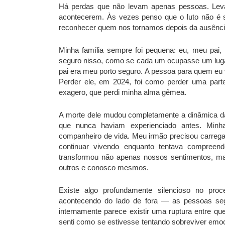
Há perdas que não levam apenas pessoas. Lev
acontecerem. Às vezes penso que o luto não é
reconhecer quem nos tornamos depois da ausênci
Minha família sempre foi pequena: eu, meu pai,
seguro nisso, como se cada um ocupasse um lugar
pai era meu porto seguro. A pessoa para quem eu 
Perder ele, em 2024, foi como perder uma parte
exagero, que perdi minha alma gêmea.
A morte dele mudou completamente a dinâmica da
que nunca haviam experienciado antes. Minh
companheiro de vida. Meu irmão precisou carregar
continuar vivendo enquanto tentava compreen
transformou não apenas nossos sentimentos, 
outros e conosco mesmos.
Existe algo profundamente silencioso no pro
acontecendo do lado de fora — as pessoas se
internamente parece existir uma ruptura entre
senti como se estivesse tentando sobreviver em