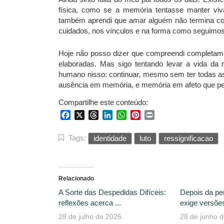
física, como se a memória tentasse manter v
também aprendi que amar alguém não termina co
cuidados, nos vínculos e na forma como seguimos 
Hoje não posso dizer que compreendi completame
elaboradas. Mas sigo tentando levar a vida da 
humano nisso: continuar, mesmo sem ter todas a
ausência em memória, e memória em afeto que p
Compartilhe este conteúdo:
Facebook
X
Threads
LinkedIn
WhatsApp
Pinterest
Print
Tags:
identidade
luto
ressignificacao
Relacionado
A Sorte das Despedidas Difíceis:
Depois da pe
reflexões acerca ...
exige versões
28 de julho de 2026
28 de junho 