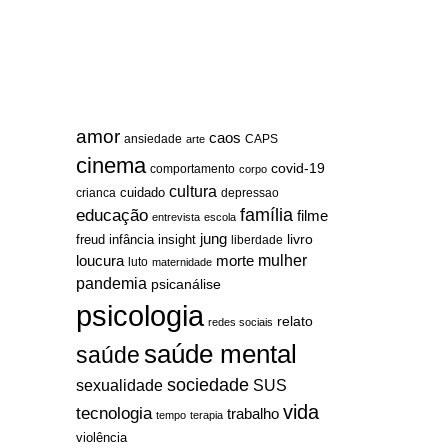
amor
caos
ansiedade
arte
CAPS
cinema
covid-19
comportamento
corpo
cultura
cuidado
crianca
depressao
família
educação
filme
entrevista
escola
jung
livro
freud
infância
insight
liberdade
mulher
loucura
morte
luto
maternidade
pandemia
psicanálise
psicologia
relato
redes sociais
saúde mental
saúde
sociedade
sexualidade
SUS
vida
tecnologia
trabalho
tempo
terapia
violência