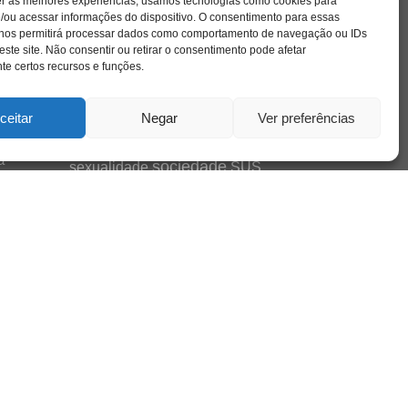
er as melhores experiências, usamos tecnologias como cookies para
família
educação
filme
entrevista
escola
/ou acessar informações do dispositivo. O consentimento para essas
o
jung
livro
freud
infância
insight
 nos permitirá processar dados como comportamento de navegação ou IDs
liberdade
se
este site. Não consentir ou retirar o consentimento pode afetar
mulher
loucura
morte
luto
maternidade
e certos recursos e funções.
hor
pandemia
psicanálise
psicologia
relato
redes sociais
ceitar
Negar
Ver preferências
saúde mental
saúde
o
a
sociedade
sexualidade
SUS
vida
tecnologia
trabalho
tempo
terapia
violência
nto
sta