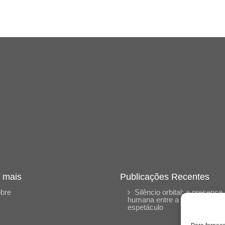
 mais
Publicações Recentes
bre
Silêncio orbital: a presença
humana entre a desconexão 
espetáculo