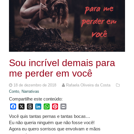
Sou incrível demais para
me perder em você
18 de dezembro de 2018
Rafaela Oliveira da Costa
Conto,
Narrativas
Compartilhe este conteúdo:
Facebook
X
Threads
LinkedIn
WhatsApp
Pinterest
Print
Você quis tantas pernas e tantas bocas…
Eu não queria ninguém que não fosse você!
Agora eu quero sorrisos que envolvam e mãos