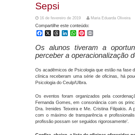
Sepsi
16 de fevereiro de 2019
Maria Eduarda Oliveira
Compartilhe este conteúdo:
Facebook
X
Threads
LinkedIn
WhatsApp
Pinterest
Print
Os alunos tiveram a oportuni
perceber a operacionalização d
Os acadêmicos de Psicologia que estão na fase d
clínica receberam uma série de oficinas, há pou
Psicologia do Ceulp/Ulbra.
Os eventos foram organizados pela coordenação
Fernanda Gomes, em consonância com os princíp
Dra. Irenides Teixeira e Me. Cristina Filipakis. 
com o máximo de transparência e profissionalis
profissão possam ser seguidos rigorosamente’.
Confira, abaixo, a lista de oficinas oferecidas 