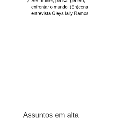
Ser mulher, pensar gênero,
enfrentar o mundo: (En)cena
entrevista Gleys Ially Ramos
Assuntos em alta