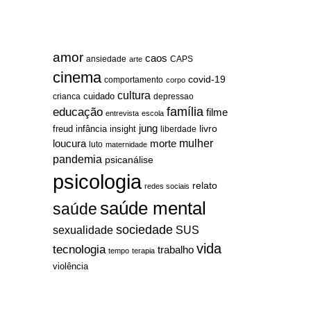
amor
caos
ansiedade
arte
CAPS
cinema
covid-19
comportamento
corpo
cultura
cuidado
crianca
depressao
família
educação
filme
entrevista
escola
jung
livro
freud
infância
insight
liberdade
mulher
loucura
morte
luto
maternidade
pandemia
psicanálise
psicologia
relato
redes sociais
saúde mental
saúde
sociedade
sexualidade
SUS
vida
tecnologia
trabalho
tempo
terapia
violência