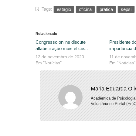
Tags:
estagio
oficina
pratica
sepsi
Relacionado
Congresso online discute
Presidente d
alfabetização mais eficie...
importância d
12 de novembro de 2020
11 de novemb
Em "Notícias"
Em "Notícias"
Maria Eduarda Oli
Acadêmica de Psicologia
Voluntária no Portal (En