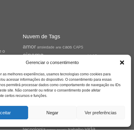
Nuvem de Tags
amor
caos
ansiedade
arte
CAPS
e o
cinema
covid-19
comportamento
corpo
Gerenciar o consentimento
cultura
cuidado
crianca
depressao
família
educação
filme
entrevista
escola
er as melhores experiências, usamos tecnologias como cookies para
o
jung
livro
freud
infância
insight
liberdade
se
/ou acessar informações do dispositivo. O consentimento para essas
mulher
loucura
morte
luto
maternidade
 nos permitirá processar dados como comportamento de navegação ou IDs
hor
pandemia
este site. Não consentir ou retirar o consentimento pode afetar
psicanálise
e certos recursos e funções.
psicologia
relato
redes sociais
saúde mental
saúde
ceitar
Negar
Ver preferências
o
a
sociedade
sexualidade
SUS
vida
tecnologia
trabalho
tempo
terapia