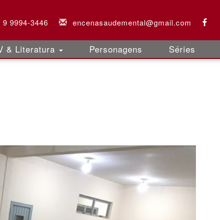
) 9 9994-3446
encenasaudemental@gmail.com
 & Literatura
Personagens
Séries