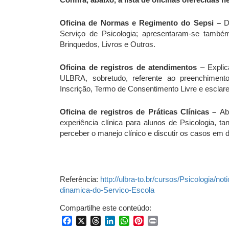
Oficina de Normas e Regimento do Sepsi –
D
Serviço de Psicologia; apresentaram-se também
Brinquedos, Livros e Outros.
Oficina de registros de atendimentos
– Expli
ULBRA, sobretudo, referente ao preenchiment
Inscrição, Termo de Consentimento Livre e esclare
Oficina de registros de Práticas Clínicas –
Ab
experiência clínica para alunos de Psicologia, t
perceber o manejo clínico e discutir os casos em 
Referência:
http://ulbra-to.br/cursos/Psicologia/
dinamica-do-Servico-Escola
Compartilhe este conteúdo:
Facebook
X
Threads
LinkedIn
WhatsApp
Pinterest
Print