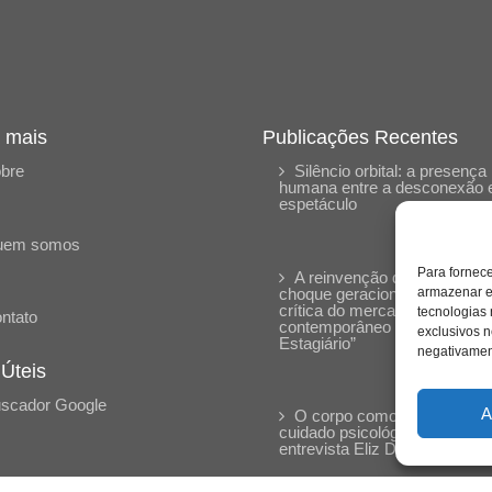
 mais
Publicações Recentes
bre
Silêncio orbital: a presença
humana entre a desconexão 
espetáculo
uem somos
Para fornec
A reinvenção do trabalho e 
choque geracional: uma análi
armazenar e
crítica do mercado
tecnologias
ntato
contemporâneo em “Um Sen
exclusivos n
Estagiário”
negativament
 Úteis
scador Google
A
O corpo como expressão d
cuidado psicológico: (En)Cen
entrevista Eliz Dorneles