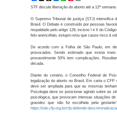
STF discute liberação do aborto até a 12ª semana
O Supremo Tribunal de justiça (STJ) intensifica 
Brasil. O Debate é construído por pessoas favoráv
respaldado pelo artigo 128, incisos I e II do Códig
feto anencéfalo, estupro e/ou que cause risco à vi
De acordo com a Folha de São Paulo, em dez 
provocados. Sendo estimado que exista meio 
provavelmente 50% tem complicações. Result
década.
Diante do cenário, o Conselho Federal de Psic
legalização do aborto no Brasil. Em carta o CFP
deve ser ampliada para que as mesmas tenham 
Psicologia deve se posicionar agindo sobre as si
psicológica, que provocam intensas situações d
gravidez que não foi escolhida pela gestante
https://site.cfp.org.br/cfp-defende-descriminalizaca