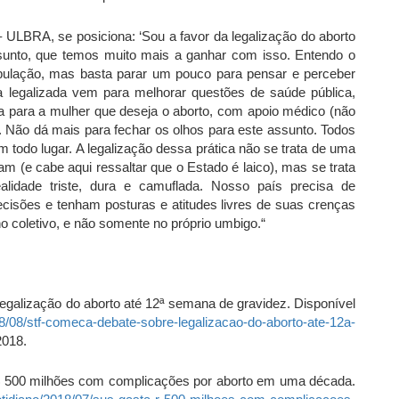
ULBRA, se posiciona: ‘Sou a favor da legalização do aborto
sunto, que temos muito mais a ganhar com isso. Entendo o
opulação, mas basta parar um pouco para pensar e perceber
a legalizada vem para melhorar questões de saúde pública,
 para a mulher que deseja o aborto, com apoio médico (não
l. Não dá mais para fechar os olhos para este assunto. Todos
 todo lugar. A legalização dessa prática não se trata de uma
 (e cabe aqui ressaltar que o Estado é laico), mas se trata
lidade triste, dura e camuflada. Nosso país precisa de
cisões e tenham posturas e atitudes livres de suas crenças
o coletivo, e não somente no próprio umbigo.“
alização do aborto até 12ª semana de gravidez. Disponível
18/08/stf-comeca-debate-sobre-legalizacao-do-aborto-ate-12a-
2018.
 500 milhões com complicações por aborto em uma década.