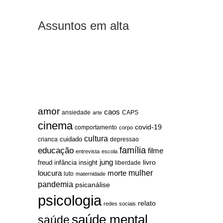
Assuntos em alta
amor
caos
ansiedade
arte
CAPS
cinema
covid-19
comportamento
corpo
cultura
cuidado
crianca
depressao
família
educação
filme
entrevista
escola
jung
livro
freud
infância
insight
liberdade
mulher
loucura
morte
luto
maternidade
pandemia
psicanálise
psicologia
relato
redes sociais
saúde mental
saúde