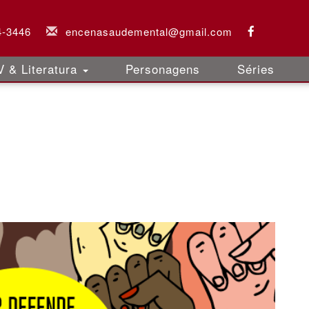
4-3446
encenasaudemental@gmail.com
 & Literatura
Personagens
Séries