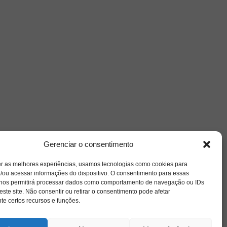
Nuvem de Tags
Gerenciar o consentimento
amor
caos
ansiedade
arte
CAPS
e o
cinema
er as melhores experiências, usamos tecnologias como cookies para
covid-19
comportamento
corpo
/ou acessar informações do dispositivo. O consentimento para essas
cultura
cuidado
crianca
depressao
 nos permitirá processar dados como comportamento de navegação ou IDs
família
educação
filme
este site. Não consentir ou retirar o consentimento pode afetar
entrevista
escola
e certos recursos e funções.
o
jung
livro
freud
infância
insight
liberdade
se
mulher
loucura
morte
luto
maternidade
pandemia
hor
psicanálise