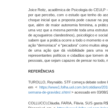
Joice Reitz, acadêmica de Psicologia do CEULP – 
por que percebo, com o estudo que tenho do as
choque inicial que a proposta pode causar na p
que, além de maior autonomia feminina, a prátic
uma vez que a mesma permite toda uma estrutura
de açougueiros clandestinos), psicológico e socia
sabem que a prática ocorre a todo o momento e em
ação “demoníaca” e “pecadora” como muitos alegam
de uma ação que dá visibilidade para uma rea
representantes políticos e cidadãos que tomem de
pessoais, que sejam capazes de pensar no todo, n
REFERÊNCIAS
TUROLLO, Reynaldo. STF começa debate sobre leg
em <
https://www1.folha.uol.com.br/cotidiano/20
semana-de-gravidez.shtml
> acessado em 03/08/
COLLUCCI,Cláudia. FARIA, Flávia. SUS gasta R$