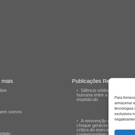
 mais
Publicações Recentes
bre
Silêncio orbital: a presença
humana entre a desconexão 
Para fornec
espetáculo
armazenar e
tecnologias
uem somos
exclusivos n
negativament
A reinvenção do trabalho e 
choque geracional: uma análi
crítica do mercado
ntato
contemporâneo em “Um Sen