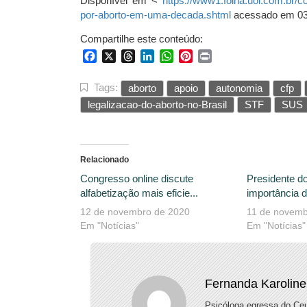
Disponível em <
https://www1.folha.uol.com.br/
por-aborto-em-uma-decada.shtml
acessado em 03
Compartilhe este conteúdo:
Facebook
X
Threads
LinkedIn
WhatsApp
Pinterest
Print
Tags:
aborto
apoio
autonomia
cfp
legalizacao-do-aborto-no-Brasil
STF
SUS
Relacionado
Congresso online discute
Presidente d
alfabetização mais eficie...
importância d
12 de novembro de 2020
11 de novemb
Em "Notícias"
Em "Notícias"
Fernanda Karoline
Psicóloga egressa do Ceu