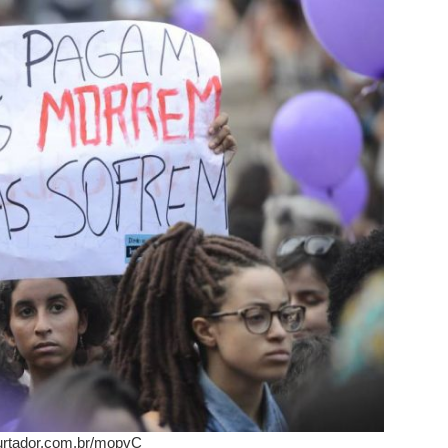
urtador.com.br/mopvC