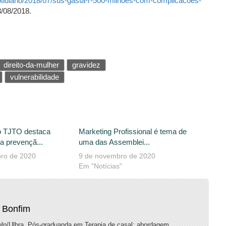
cotidiano/2018/07/sus-gasta-r-500-milhoes-com-complicacoes-
/08/2018.
direito-da-mulher
gravidez
vulnerabilidade
o TJTO destaca
Marketing Profissional é tema de
a prevençã...
uma das Assemblei...
ro de 2020
9 de novembro de 2020
Em "Notícias"
 Bonfim
lp/Ulbra. Pós-graduanda em Terapia de casal: abordagem