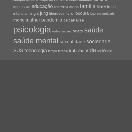
família
educação
filme
freud
depressao
entrevista
escola
jung
livro
loucura
infância
insight
liberdade
luto
maternidade
pandemia
mulher
morte
psicanálise
psicologia
saúde
relato
redes sociais
saúde mental
sociedade
sexualidade
vida
tecnologia
SUS
trabalho
violência
tempo
terapia