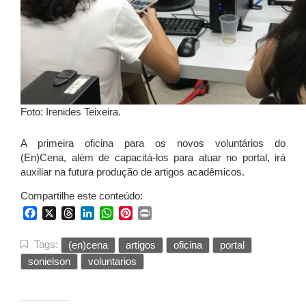
Foto: Irenides Teixeira.
A primeira oficina para os novos
voluntários
do
(
En
)Cena,
além
de capacitá-los para atuar no portal, irá
auxiliar na futura produção de artigos
acadêmicos
.
Compartilhe este conteúdo:
Facebook
X
Threads
LinkedIn
WhatsApp
Pinterest
Print
Tags:
(en)cena
artigos
oficina
portal
sonielson
voluntarios