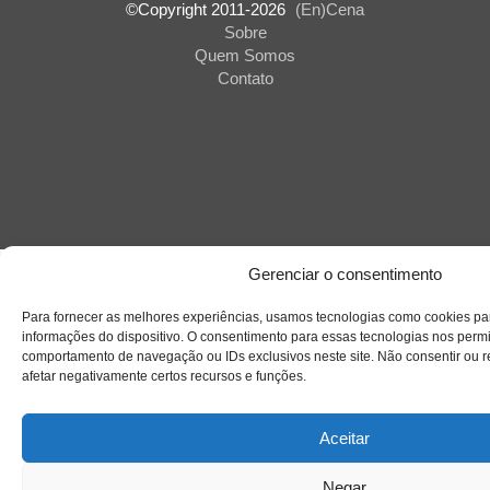
©Copyright 2011-
2026
(En)Cena
Sobre
Quem Somos
Contato
Gerenciar o consentimento
Para fornecer as melhores experiências, usamos tecnologias como cookies p
informações do dispositivo. O consentimento para essas tecnologias nos perm
comportamento de navegação ou IDs exclusivos neste site. Não consentir ou r
afetar negativamente certos recursos e funções.
Aceitar
Negar