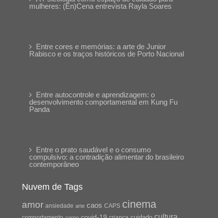
mulheres: (En)Cena entrevista Rayla Soares
Entre cores e memórias: a arte de Junior
Rabisco e os traços históricos de Porto Nacional
Entre autocontrole e aprendizagem: o
desenvolvimento comportamental em Kung Fu
Panda
Entre o prato saudável e o consumo
compulsivo: a contradição alimentar do brasileiro
contemporâneo
Nuvem de Tags
cinema
amor
caos
ansiedade
arte
CAPS
cultura
covid-19
cuidado
comportamento
crianca
corpo