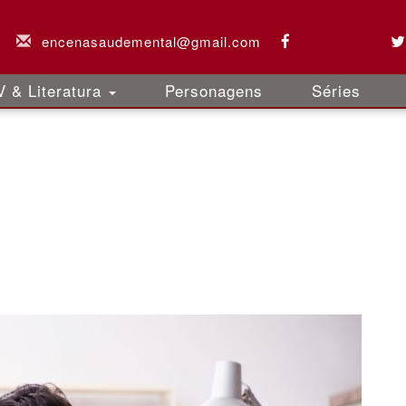
encenasaudemental@gmail.com
 & Literatura
Personagens
Séries