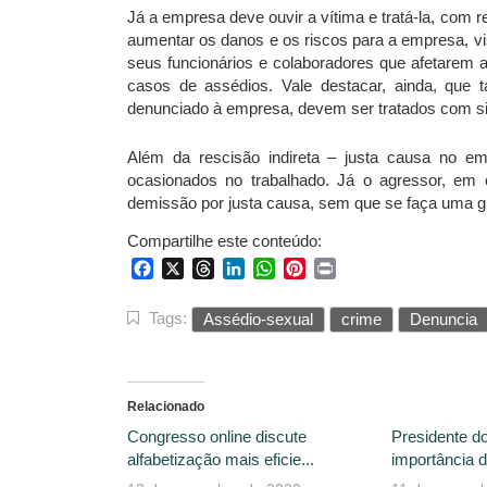
Já a empresa deve ouvir a vítima e tratá-la, com r
aumentar os danos e os riscos para a empresa, v
seus funcionários e colaboradores que afetarem a 
casos de assédios. Vale destacar, ainda, que 
denunciado à empresa, devem ser tratados com sig
Além da rescisão indireta – justa causa no e
ocasionados no trabalhado. Já o agressor, em
demissão por justa causa, sem que se faça uma
Compartilhe este conteúdo:
Facebook
X
Threads
LinkedIn
WhatsApp
Pinterest
Print
Tags:
Assédio-sexual
crime
Denuncia
Relacionado
Congresso online discute
Presidente d
alfabetização mais eficie...
importância d