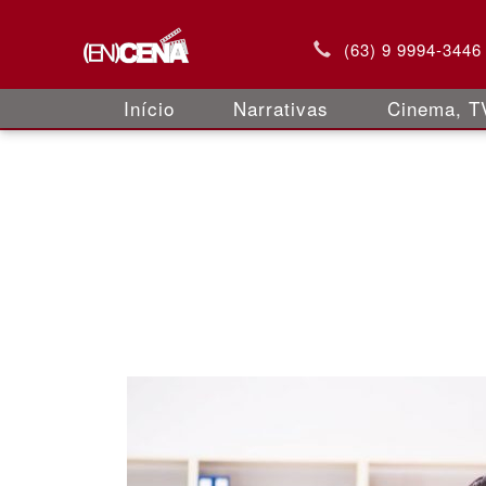
(63) 9 9994-3446
Início
Narrativas
Cinema, TV