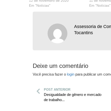
12 de novembro de 2020
11 de novemb
Em "Notícias"
Em "Notícias"
Assessoria de Com
Tocantins
Deixe um comentário
Você precisa fazer o
login
para publicar um come
POST ANTERIOR
Desigualdade de gênero e mercado
de trabalho...