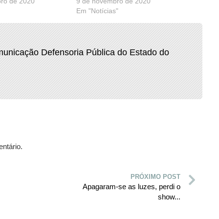
ro de 2020
9 de novembro de 2020
Em "Notícias"
unicação Defensoria Pública do Estado do
ntário.
PRÓXIMO POST
Apagaram-se as luzes, perdi o
show...