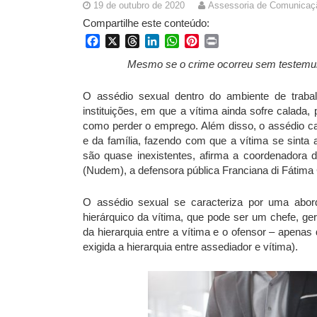
19 de outubro de 2020
Assessoria de Comunicaçã
Compartilhe este conteúdo:
Facebook
X
Threads
LinkedIn
WhatsApp
Pinterest
Print
Mesmo se o crime ocorreu sem testemunh
O assédio sexual dentro do ambiente de traba
instituições, em que a vítima ainda sofre calada, 
como perder o emprego. Além disso, o assédio ca
e da família, fazendo com que a vítima se sinta 
são quase inexistentes, afirma a coordenadora 
(Nudem), a defensora pública Franciana di Fátima
O assédio sexual se caracteriza por uma abord
hierárquico da vítima, que pode ser um chefe, g
da hierarquia entre a vítima e o ofensor – apenas
exigida a hierarquia entre assediador e vítima).