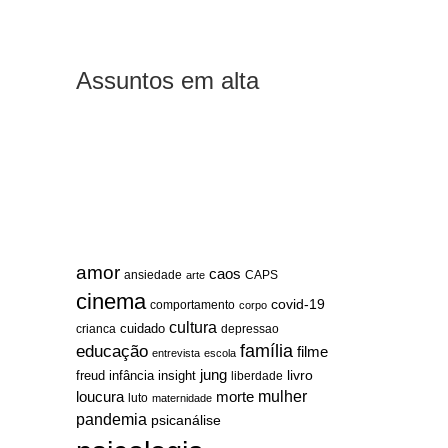
Assuntos em alta
amor
caos
ansiedade
arte
CAPS
cinema
covid-19
comportamento
corpo
cultura
cuidado
crianca
depressao
família
educação
filme
entrevista
escola
jung
livro
freud
infância
insight
liberdade
mulher
loucura
morte
luto
maternidade
pandemia
psicanálise