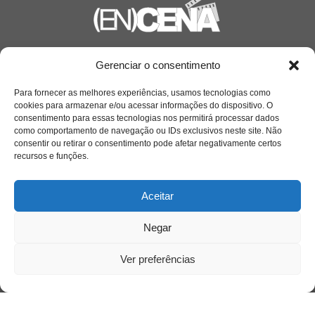
Saiba mais
Gerenciar o consentimento
Sobre
Para fornecer as melhores experiências, usamos tecnologias como
cookies para armazenar e/ou acessar informações do dispositivo. O
consentimento para essas tecnologias nos permitirá processar dados
como comportamento de navegação ou IDs exclusivos neste site. Não
Quem somos
consentir ou retirar o consentimento pode afetar negativamente certos
recursos e funções.
Contato
Aceitar
Links Úteis
Negar
Buscador Google
Ver preferências
Publicações Recentes
Silêncio orbital: a presença humana entre a
desconexão e o espetáculo