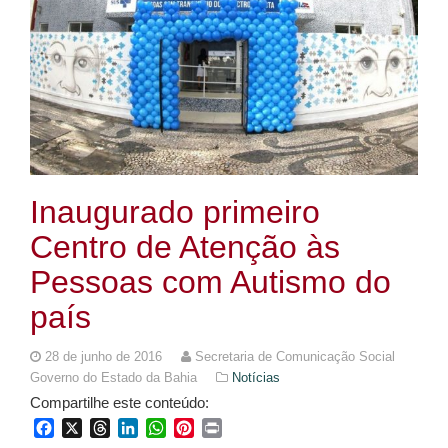
Inaugurado primeiro
Centro de Atenção às
Pessoas com Autismo do
país
28 de junho de 2016
Secretaria de Comunicação Social
Governo do Estado da Bahia
Notícias
Compartilhe este conteúdo:
Facebook
X
Threads
LinkedIn
WhatsApp
Pinterest
Print