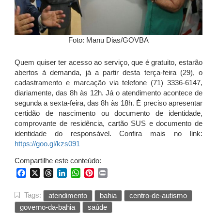
Foto: Manu Dias/GOVBA
Quem quiser ter acesso ao serviço, que é gratuito, estarão
abertos à demanda, já a partir desta terça-feira (29), o
cadastramento e marcação via telefone (71) 3336-6147,
diariamente, das 8h às 12h. Já o atendimento acontece de
segunda a sexta-feira, das 8h às 18h. É preciso apresentar
certidão de nascimento ou documento de identidade,
comprovante de residência, cartão SUS e documento de
identidade do responsável. Confira mais no link:
https://goo.gl/kzs091
Compartilhe este conteúdo:
Facebook
X
Threads
LinkedIn
WhatsApp
Pinterest
Print
Tags:
atendimento
bahia
centro-de-autismo
governo-da-bahia
saúde