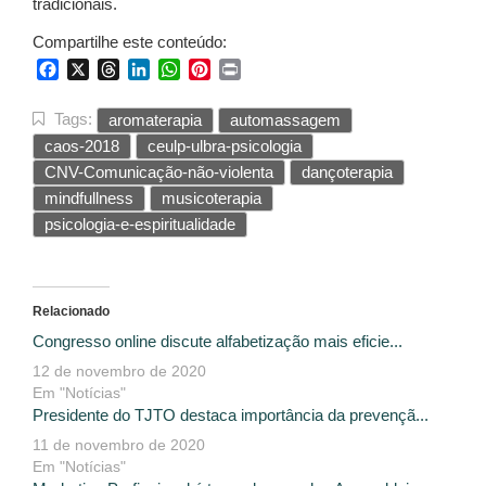
tradicionais.
Compartilhe este conteúdo:
Facebook
X
Threads
LinkedIn
WhatsApp
Pinterest
Print
Tags:
aromaterapia
automassagem
caos-2018
ceulp-ulbra-psicologia
CNV-Comunicação-não-violenta
dançoterapia
mindfullness
musicoterapia
psicologia-e-espiritualidade
Relacionado
Congresso online discute alfabetização mais eficie...
12 de novembro de 2020
Em "Notícias"
Presidente do TJTO destaca importância da prevençã...
11 de novembro de 2020
Em "Notícias"