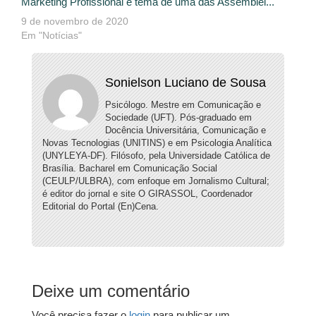
Marketing Profissional é tema de uma das Assemblei...
9 de novembro de 2020
Em "Notícias"
Sonielson Luciano de Sousa
Psicólogo. Mestre em Comunicação e
Sociedade (UFT). Pós-graduado em
Docência Universitária, Comunicação e
Novas Tecnologias (UNITINS) e em Psicologia Analítica
(UNYLEYA-DF). Filósofo, pela Universidade Católica de
Brasília. Bacharel em Comunicação Social
(CEULP/ULBRA), com enfoque em Jornalismo Cultural;
é editor do jornal e site O GIRASSOL, Coordenador
Editorial do Portal (En)Cena.
Deixe um comentário
Você precisa fazer o
login
para publicar um