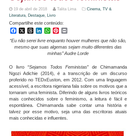
19 de abril de 2018
Talita Lima
Cinema, TV &
Literatura,
Destaque,
Livro
Compartilhe este conteúdo:
Facebook
X
Threads
LinkedIn
WhatsApp
Pinterest
Print
“Eu não serei livre enquanto houver mulheres que não são,
mesmo que suas algemas sejam muito diferentes das
minhas” Audre Lorde
O livro “
Sejamos Todos Feministas
” de Chimamanda
Ngozi Adichie (2014), é a transcrição de um discurso
proferido no TEDxEuston, em 2012. Com uma linguagem
acessível, a escritora nigeriana fala sobre os motivos que a
tornaram uma feminista. Diferindo de alguns livros teóricos
mais conhecidos sobre o feminismo, a leitura é fácil e
espontânea. Chimamanda sabe contar uma história e
talvez por esse motivo, seja uma das escritoras atuais
mais conhecidas e influentes.