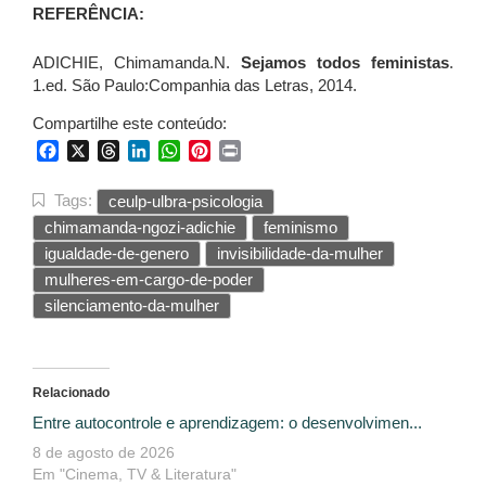
REFERÊNCIA:
ADICHIE, Chimamanda.N.
Sejamos todos feministas
.
1.ed. São Paulo:Companhia das Letras, 2014.
Compartilhe este conteúdo:
Facebook
X
Threads
LinkedIn
WhatsApp
Pinterest
Print
Tags:
ceulp-ulbra-psicologia
chimamanda-ngozi-adichie
feminismo
igualdade-de-genero
invisibilidade-da-mulher
mulheres-em-cargo-de-poder
silenciamento-da-mulher
Relacionado
Entre autocontrole e aprendizagem: o desenvolvimen...
8 de agosto de 2026
Em "Cinema, TV & Literatura"