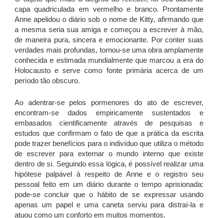
capa quadriculada em vermelho e branco. Prontamente
Anne apelidou o diário sob o nome de Kitty, afirmando que
a mesma seria sua amiga e começou a escrever à mão,
de maneira pura, sincera e emocionante. Por conter suas
verdades mais profundas, tornou-se uma obra amplamente
conhecida e estimada mundialmente que marcou a era do
Holocausto e serve como fonte primária acerca de um
período tão obscuro.
Ao adentrar-se pelos pormenores do ato de escrever,
encontram-se dados empiricamente sustentados e
embasados cientificamente através de pesquisas e
estudos que confirmam o fato de que a prática da escrita
pode trazer benefícios para o indivíduo que utiliza o método
de escrever para externar o mundo interno que existe
dentro de si. Seguindo essa lógica, é possível realizar uma
hipótese palpável à respeito de Anne e o registro seu
pessoal feito em um diário durante o tempo aprisionada:
pode-se concluir que o hábito de se expressar usando
apenas um papel e uma caneta serviu para distraí-la e
atuou como um conforto em muitos momentos.