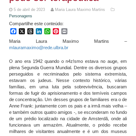
5 de abril de 2023
Maria Laura Maximo Martins
Personagens
Compartilhe este conteúdo:
Facebook
X
Threads
LinkedIn
WhatsApp
Pinterest
Print
Maria Laura Maximo Martins –
mlauramaximo@rede.ulbra.br
O ano era 1942 quando o n4z!smo estava no auge, em
plena Segunda Guerra Mundial. Dentre os diversos grupos
perseguidos e recriminados pelo sistema extremista,
estavam os judeus. Nesse contexto histórico, várias
famílias, em uma luta pela sobrevivência, buscaram
formas de fugir do aprisionamento e dos temíveis campos
de concentração. Um desses grupos de familiares era o de
Anne Frank: juntamente com os pais e a irmã mais velha –
e também outros quatro amigos -, se esconderam no fundo
de um prédio localizado na cidade de Amsterdã, onde ali
funcionava um armazém. Atualmente, o prédio recebe
milhares de visitantes anualmente e é um dos museus