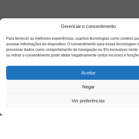
Ser mulher, pensar gênero, enfrentar o mundo:
Gerenciar o consentimento
(En)cena entrevista Gleys Ially Ramos
Para fornecer as melhores experiências, usamos tecnologias como cookies p
Nuvem de Tags
acessar informações do dispositivo. O consentimento para essas tecnologias n
processar dados como comportamento de navegação ou IDs exclusivos neste s
cinema
amor
caos
ansiedade
arte
CAPS
ou retirar o consentimento pode afetar negativamente certos recursos e funçõe
cultura
covid-19
cuidado
crianca
comportamento
corpo
família
educação
filme
freud
depressao
entrevista
escola
Aceitar
jung
livro
loucura
infância
insight
liberdade
luto
maternidade
pandemia
mulher
morte
psicanálise
Negar
psicologia
saúde
relato
redes sociais
Ver preferências
saúde mental
sociedade
sexualidade
vida
tecnologia
SUS
trabalho
violência
tempo
terapia