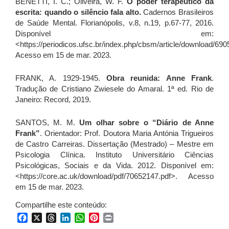
BENETTI, I. C.; Oliveira, W. F.
O poder terapêutico da
escrita: quando o silêncio fala alto.
Cadernos Brasileiros
de Saúde Mental. Florianópolis, v.8, n.19, p.67-77, 2016.
Disponível em:
<https://periodicos.ufsc.br/index.php/cbsm/article/download/69
Acesso em 15 de mar. 2023.
FRANK, A. 1929-1945.
Obra reunida: Anne Frank
.
Tradução de Cristiano Zwiesele do Amaral. 1ª ed. Rio de
Janeiro: Record, 2019.
SANTOS, M. M.
Um olhar sobre o “Diário de Anne
Frank”
. Orientador: Prof. Doutora Maria Antónia Trigueiros
de Castro Carreiras. Dissertação (Mestrado) – Mestre em
Psicologia Clínica. Instituto Universitário Ciências
Psicológicas, Sociais e da Vida. 2012. Disponível em:
<https://core.ac.uk/download/pdf/70652147.pdf>. Acesso
em 15 de mar. 2023.
Compartilhe este conteúdo:
Facebook
X
Threads
LinkedIn
WhatsApp
Pinterest
Print