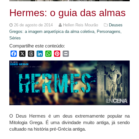
Hermes: o guia das almas
26 de agosto de 2014
Hellen Reis Mourão
Deuses
Gregos: a imagem arquetípica da alma coletiva,
Personagens,
Séries
Compartilhe este conteúdo:
Facebook
X
Threads
LinkedIn
WhatsApp
Pinterest
Print
O Deus Hermes é um deus extremamente popular na
Mitologia Grega. É uma divindade muito antiga, já sendo
cultuado na história pré-Grécia antiga.