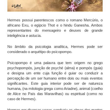
Hermes possui parentescos como o romano Mercúrio, o
africano Exu, o egípcio Thot e o hindu Ganesha. Ambos
representantes do mensageiro e deuses de grande
inteligência e astucia.
No âmbito da psicologia analítica, Hermes pode ser
considerado o arquétipo do psicopompo.
Psicopompo é uma palavra que tem origem no grego
psychopompós, junção de psyché (alma) e pompós (guia)
e designa um ente cuja função é guiar ou conduzir a
percepção de um ser humano entre dois ou mais eventos
significantes. Este guia interior pode ser de natureza
humana, (na mitologia grega como Ariadne), animal (coelho
de Alice no País das Maravilhas) ou espiritual (como no
caso de Hermes).
Hermes por diversas vezes conduziu as almas dos mortos