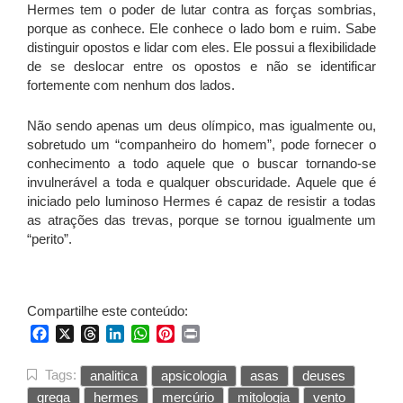
Hermes tem o poder de lutar contra as forças sombrias,
porque as conhece. Ele conhece o lado bom e ruim. Sabe
distinguir opostos e lidar com eles. Ele possui a flexibilidade
de se deslocar entre os opostos e não se identificar
fortemente com nenhum dos lados.
Não sendo apenas um deus olímpico, mas igualmente ou,
sobretudo um “companheiro do homem”, pode fornecer o
conhecimento a todo aquele que o buscar tornando-se
invulnerável a toda e qualquer obscuridade. Aquele que é
iniciado pelo luminoso Hermes é capaz de resistir a todas
as atrações das trevas, porque se tornou igualmente um
“perito”.
Compartilhe este conteúdo:
Facebook
X
Threads
LinkedIn
WhatsApp
Pinterest
Print
Tags:
analitica
apsicologia
asas
deuses
grega
hermes
mercúrio
mitologia
vento