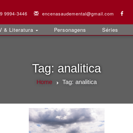
 9 9994-3446
encenasaudemental@gmail.com
 & Literatura
Personagens
Séries
Tag:
analitica
Home
Tag:
analitica