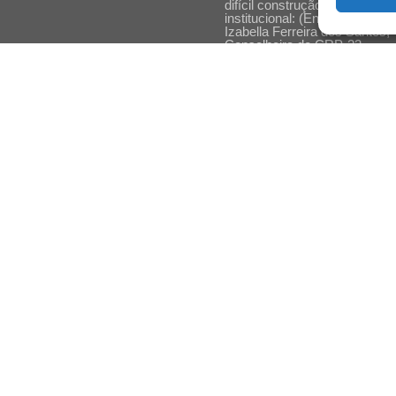
difícil construção do acolhime
institucional: (En)cena entrevi
Izabella Ferreira dos Santos,
Conselheira do CRP-23
Ser mulher, pensar gênero,
enfrentar o mundo: (En)cena
entrevista Gleys Ially Ramos