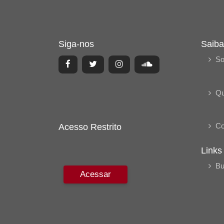
Siga-nos
Saiba
So
Q
Co
Acesso Restrito
Links
Bu
Acessar