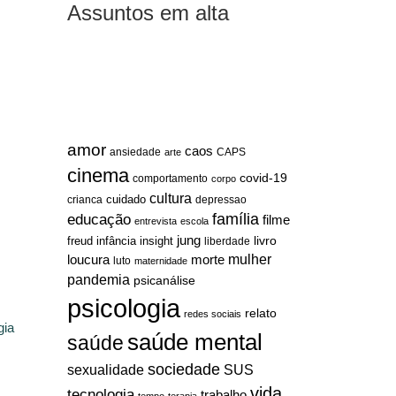
Assuntos em alta
amor
caos
ansiedade
arte
CAPS
cinema
covid-19
comportamento
corpo
cultura
cuidado
crianca
depressao
família
educação
filme
entrevista
escola
jung
livro
freud
infância
insight
liberdade
mulher
loucura
morte
luto
maternidade
pandemia
psicanálise
psicologia
relato
redes sociais
gia
saúde mental
saúde
sociedade
sexualidade
SUS
vida
tecnologia
trabalho
tempo
terapia