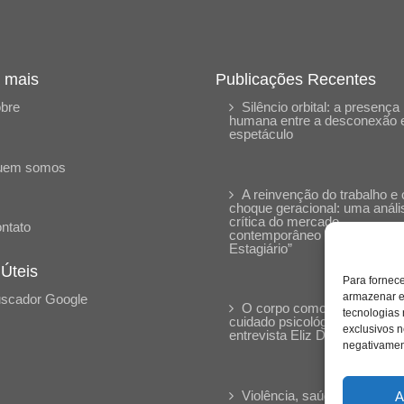
 mais
Publicações Recentes
bre
Silêncio orbital: a presença
humana entre a desconexão 
espetáculo
uem somos
A reinvenção do trabalho e 
choque geracional: uma análi
crítica do mercado
ntato
contemporâneo em “Um Sen
Estagiário”
 Úteis
Para fornec
armazenar e
scador Google
O corpo como expressão d
tecnologias
cuidado psicológico: (En)Cen
exclusivos n
entrevista Eliz Dorneles
negativament
Violência, saúde mental e a
A