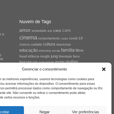
Nuvem de Tags
amor
caos
ansiedade
arte
CAPS
e o
cinema
covid-19
comportamento
corpo
cultura
cuidado
crianca
depressao
família
educação
filme
entrevista
escola
o
jung
livro
freud
infância
insight
liberdade
se
mulher
loucura
morte
luto
maternidade
hor
pandemia
psicanálise
Gerenciar o consentimento
psicologia
relato
redes sociais
er as melhores experiências, usamos tecnologias como cookies para
saúde mental
/ou acessar informações do dispositivo. O consentimento para essas
saúde
o
 nos permitirá processar dados como comportamento de navegação ou IDs
a
sociedade
este site. Não consentir ou retirar o consentimento pode afetar
sexualidade
SUS
e certos recursos e funções.
vida
tecnologia
trabalho
tempo
terapia
violência
ceitar
Negar
Ver preferências