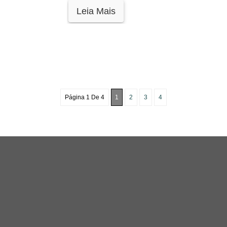
Leia Mais
Página 1 De 4
1
2
3
4