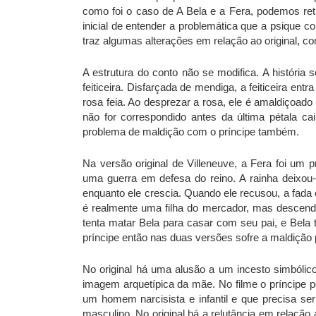
como foi o caso de A Bela e a Fera, podemos ret
inicial de entender a problemática que a psique c
traz algumas alterações em relação ao original,
A estrutura do conto não se modifica. A história
feiticeira. Disfarçada de mendiga, a feiticeira e
rosa feia. Ao desprezar a rosa, ele é amaldiçoa
não for correspondido antes da última pétala ca
problema de maldição com o príncipe também.
Na versão original de Villeneuve, a Fera foi um 
uma guerra em defesa do reino. A rainha deixou
enquanto ele crescia. Quando ele recusou, a fada
é realmente uma filha do mercador, mas descende
tenta matar Bela para casar com seu pai, e Bela 
príncipe então nas duas versões sofre a maldição po
No original há uma alusão a um incesto simbólico
imagem arquetípica da mãe. No filme o príncipe pe
um homem narcisista e infantil e que precisa s
masculino. No original há a relutância em relação 