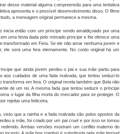
irar desse material alguma compreensão para uma tentativa
oletiva apresenta e o possível desenvolvimento disso. O filme
 contudo, a mensagem original permanece a mesma.
 se inicia então com um príncipe sendo amaldiçoado por uma
ntra em uma festa dada pelo mimado príncipe e lhe oferece uma
do e transformado em Fera. Se ele não amar nenhuma jovem e
ir, ele será uma fera eternamente. No conto original há um
príncipe que ainda jovem perdeu o pai e sua mãe partiu para
-o aos cuidados de uma fada malvada, que tentou seduzi-lo
 o transforma em fera. O original revela também que Bela não
nte de um rei. A mesma fada que tentou seduzir o príncipe
toma o lugar da filha morta do mercador para se proteger. O
r rejeitar uma feiticeira.
, visto que a rainha e a fada malvada são polos opostos da
rdeu a mãe, foi criado por um pai cruel e por isso se tornou
er redimido. Ambas versões mostram um conflito materno do
ao incesto. A mãe boa (rainha) é substituída pela mãe terrível