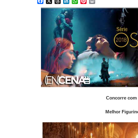
Facebook
X
Threads
LinkedIn
WhatsApp
Pinterest
Print
Concorre com 
Melhor Figurin