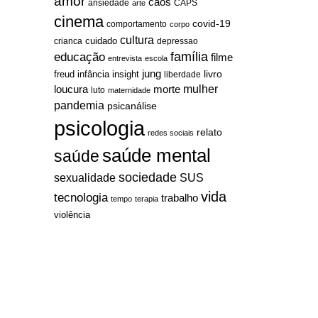
amor
caos
ansiedade
arte
CAPS
cinema
covid-19
comportamento
corpo
cultura
cuidado
crianca
depressao
família
educação
filme
entrevista
escola
jung
livro
freud
infância
insight
liberdade
mulher
loucura
morte
luto
maternidade
pandemia
psicanálise
psicologia
relato
redes sociais
saúde mental
saúde
sociedade
sexualidade
SUS
vida
tecnologia
trabalho
tempo
terapia
violência