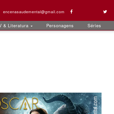
encenasaudemental@gmail.com
 & Literatura
Personagens
Séries