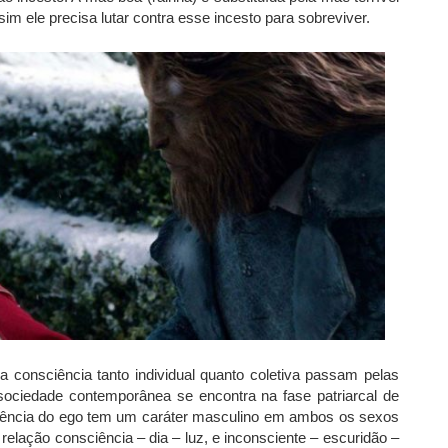
im ele precisa lutar contra esse incesto para sobreviver.
consciência tanto individual quanto coletiva passam pelas
a sociedade contemporânea se encontra na fase patriarcal de
ciência do ego tem um caráter masculino em ambos os sexos
relação consciência – dia – luz, e inconsciente – escuridão –