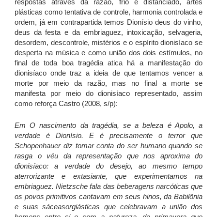
respostas através da razão, frio e distanciado, artes
plásticas como tentativa de controle, harmonia controlada e
ordem, já em contrapartida temos Dionísio deus do vinho,
deus da festa e da embriaguez, intoxicação, selvageria,
desordem, descontrole, mistérios e o espírito dionisíaco se
desperta na música e como união dos dois estímulos, no
final de toda boa tragédia atica há a manifestação do
dionisíaco onde traz a ideia de que tentamos vencer a
morte por meio da razão, mas no final a morte se
manifesta por meio do dionisíaco representado, assim
como reforça Castro (2008, s/p):
Em O nascimento da tragédia, se a beleza é Apolo, a
verdade é Dionísio. E é precisamente o terror que
Schopenhauer diz tomar conta do ser humano quando se
rasga o véu da representação que nos aproxima do
dionisíaco: a verdade do desejo, ao mesmo tempo
aterrorizante e extasiante, que experimentamos na
embriaguez. Nietzsche fala das beberagens narcóticas que
os povos primitivos cantavam em seus hinos, da Babilônia
e suas sáceasorgiásticas que celebravam a união dos
homens entre si e com a natureza, da primavera que