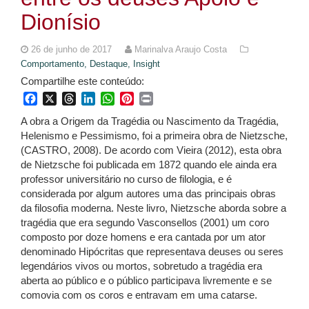
Dionísio
26 de junho de 2017
Marinalva Araujo Costa
Comportamento,
Destaque,
Insight
Compartilhe este conteúdo:
Facebook
X
Threads
LinkedIn
WhatsApp
Pinterest
Print
A obra a Origem da Tragédia ou Nascimento da Tragédia,
Helenismo e Pessimismo, foi a primeira obra de Nietzsche,
(CASTRO, 2008). De acordo com Vieira (2012), esta obra
de Nietzsche foi publicada em 1872 quando ele ainda era
professor universitário no curso de filologia, e é
considerada por algum autores uma das principais obras
da filosofia moderna. Neste livro, Nietzsche aborda sobre a
tragédia que era segundo Vasconsellos (2001) um coro
composto por doze homens e era cantada por um ator
denominado Hipócritas que representava deuses ou seres
legendários vivos ou mortos, sobretudo a tragédia era
aberta ao público e o público participava livremente e se
comovia com os coros e entravam em uma catarse.