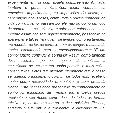
experimenta em si com aquela compreensão ilimitada;
também o grave, melancólico, triste, sombrio, os
repentinos impedimentos, as imposições do acaso, as
esperanças angustiosas; enfim, toda a “divina comédia” da
vida com o inferno, passam por ele, não só como um jogo
de sombras — pois ele vive e sofre com estas cenas — e
mesmo assim não sem aquele pensamento, passageiro na
aparência; e talvez haja quem se lembre, como eu também
me recordo, de ter, de permeio com os perigos e sustos do
sonho, exclamando para si encorajadoramente: “É um
sonho! Quero continuar a sonhá-lo!” Assim como também
dizem existirem pessoas capazes de continuar a
causalidade de um mesmo sonho por três e mais noites
consecutivas. Fatos que atestam claramente que o nosso
ser interior, o fundamento comum de todos nós, recebe o
sonho como necessidade prazenteira, e com profunda
alegria. Esta necessidade prazenteira do conhecimento do
sonho foi exprimida, da mesma forma, pelos gregos
mediante o seu Apolo, como deus de todas as formas
criativas e, ao mesmo tempo, o deus-adivinho. Ele que,
segundo a sua raiz, é o “Brilhante”, a divindade da luz,