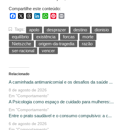
Compartilhe este conteúdo:
Facebook
X
Threads
LinkedIn
WhatsApp
Pinterest
Print
Tags:
apolo
desprazer
destino
dionisio
equilíbrio
existência
forcas
morte
Nietszche
origem-da-tragedia
razão
ser-racional
vencer
Relacionado
A caminhada antimanicomial e os desafios da saúde ...
8 de agosto de 2026
Em "Comportamento"
A Psicologia como espaço de cuidado para mulheres:...
Em "Comportamento"
Entre o prato saudável e o consumo compulsivo: a c...
6 de agosto de 2026
Em "Comportamento"