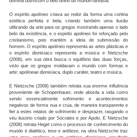
domina outrossim o belo brilho do mundo-fantasia.
O espírito apolíneo criava ao redor da forma uma cortina
estética perfeita e bela, criando também uma ilusão
utilizando da arte para os gregos mostrando apenas o lado
belo da existência, e o espirito apolíneo foi reforçado pelo
cristianismo, pois mantém a ideia de submissão do
homem. O espírito apolíneo representa as artes plásticas e
o espírito dionisíaco representa a música e Nietzsche
(2008), em sua obra busca o equilíbrio das duas forças,
visto que os gregos moldavam o mundo com formas e
arte: apolíneae dionisíaca, duplo caráter, teatro e música.
E Nietzsche (2008) também retrata sua enorme influência
proveniente de Schopenhauer, onde aborda a vida como
sendo essencialmente sofrimento e acontecimentos
negativos de forma nua e crua, de maneira transparente e
fiel a estes relatos de sofrimento e desprazer, rasgando o
véu ilusório criado por Sócrates e por Apolo. E Nietzsche
(2008) retrata Hegel como o processo de conhecimento do
mundo é dialético, tese e antítese, na obra Nietzsche traz