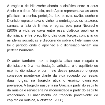
A tragédia de Nietzsche aborda a dialética entre o deus
Apolo e o deus Dionísio, onde Apolo representava as artes
plásticas, o sonho, perfeição, luz, beleza, razão, sonho e
Dionísio representava o vinho, a embriaguez, os prazeres
carnais, a falta de limites e regras, pois para Nietzsche
(2006) a vida se dava entre essa dialética apolínea e
dionisíaca, entre o equilíbrio das duas forças, contrariando
as ideias socráticas e discorrendo sobre o helenismo que
foi o período onde o apolíneo e o dionisíaco viviam em
perfeita harmonia.
O autor também traz a tragédia atica que resgata o
dionisíaco e é a manifestação artística, é o equilíbrio do
espírito dionisíaco e por meio desse processo o grego
consegue manter-se diante da vida rodeado por essas
duas forças, na tragédia atica o espírito dionisíaco
prevalece. A tragédia nasceria na Grécia a partir do espírito
da música e renasceria na modernidade a partir do espírito
wagneriano. O nascimento da tragédia proveniente do
espírito da música, Nietszche (2008).