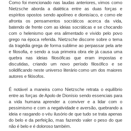
Como foi mencionado nas laudas anteriores, vimos como
Nietzsche aborda a dialética entre as duas forças e
espíritos opostos sendo apolíneo e dionisíaco, e como ele
afronta os pensamentos socráticos acerca da vida,
batendo de frente com as ideias socráticas e se chocando
com o helenismo que era alimentado e vivido pelo povo
grego na época referida. Nietzsche discorre sobre o tema
da tragédia grega de forma sublime ao perpassar pela arte
e filosofia, e sendo a sua primeira obra ele já causa uma
quebra nas ideias filosóficas que eram impostas e
discutidas, criando um novo período filosófico e se
solidificando neste universo literário como um dos maiores
autores e filósofos.
É notável a maneira como Nietzsche retrata o equilíbrio
entre as forças de Apolo de Dionísio sendo essenciais para
a vida humana aprender a conviver e a lidar com o
pessimismo e com a negatividade e aversão, quebrando a
ideia e rasgando o véu ilusório de que tudo se trata apenas
do belo e da perfeição, mas fazendo valer o peso do que
não é belo e é doloroso também.