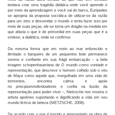
tentava criar uma tragédia didática onde você aprende e
por meio da aprendizagem e você sai do barco, Eurípedes
se apropria da proposta socrática de utilizar-se da razão
para um
etos
e desvendar o mundo e tenta fazer isso por
meio de suas peças, ele se torna um dragão na medida em
que afasta o que é de primordial em suas peças que é a
síntese, a dialética, onde se confirma:
Da mesma forma que em meio ao mar enfurecido e
ilimitado o barqueiro de um pequenino bote permanece
sereno e confiante em sua frágil embarcação – a bela
imagem schopenhaueriana de
O mundo como vontade e
representação
, que descreve o homem colhido sob o véu
de
Maya
como aquele que, mergulhado em uma vida de
tormentos, encontra calma e apoio
no
principiumindividuationis
e confia na ilusão da
representação para poder viver –, Nietzsche nos mostra o
artista apolíneo suportando e dignificando a vida em seu
mundo fictício de beleza (NIETZSCHE, 2008).
De acordo com o que é trazido e apresentado na obra de