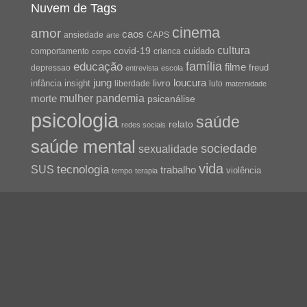
Nuvem de Tags
cinema
amor
caos
ansiedade
arte
CAPS
cultura
covid-19
cuidado
crianca
comportamento
corpo
família
educação
filme
freud
depressao
entrevista
escola
jung
livro
loucura
infância
insight
liberdade
luto
maternidade
pandemia
mulher
morte
psicanálise
psicologia
saúde
relato
redes sociais
saúde mental
sociedade
sexualidade
vida
tecnologia
SUS
trabalho
violência
tempo
terapia