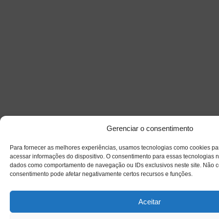
Gerenciar o consentimento
Para fornecer as melhores experiências, usamos tecnologias como cookies p
acessar informações do dispositivo. O consentimento para essas tecnologias n
©Copyright 2011-
2026
(En)Cena
dados como comportamento de navegação ou IDs exclusivos neste site. Não con
consentimento pode afetar negativamente certos recursos e funções.
Sobre
Quem Somos
Contato
Aceitar