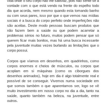
vida onde o seu corpo não lhe satisfaz, pois não sente se a
vontade com o que está vendo na frente do espelho todo
dia que acorda, nem mesmo quando esta tomando banho
ou com seus pares, isso por que o que vemos nas mídias
sociais é a busca do corpo perfeito onde imperfeições não
são aceitas. Deste modo pessoas buscam produtos que
não fazem bem a saúde ou que podem acarretar a
problemas sérios no futuro, muitos podem pensar que só
querem ficar mais bonitos, mas há uma busca incessante
pela juventude muitas vezes burlando as limitações que o
corpo possui.
Corpos que víamos em desenhos, em quadrinhos, como
corpos enormes e cheios de músculos, ou corpos que
acoplam em si máquinas (como os ciborgues dos
desenhos animados), hoje em dia é algo totalmente real e
possível de se conseguir. Vivemos numa sociedade em
que somos também o que aparentamos ser, logo se vê
muito investimento em nosso corpo no dia a dia, tanto na
saúde, quanto também na beleza, na juventude, entre
outros.