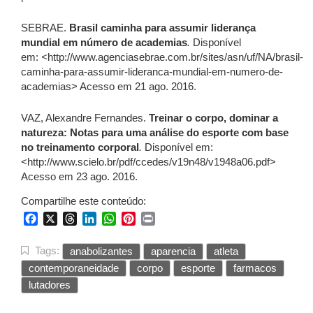
SEBRAE.
Brasil caminha para assumir liderança
mundial em número de academias
.
Disponível
em:
<
http://www.agenciasebrae.com.br/sites/asn/uf/NA/brasil-
caminha-para-assumir-lideranca-mundial-em-numero-de-
academias> Acesso em 21 ago. 2016.
VAZ, Alexandre Fernandes.
Treinar o corpo, dominar a
natureza: Notas para uma análise do esporte com base
no treinamento corporal
.
Disponível em:
<http://www.scielo.br/pdf/ccedes/v19n48/v1948a06.pdf>
Acesso em 23 ago. 2016.
Compartilhe este conteúdo:
Facebook
X
Threads
LinkedIn
WhatsApp
Pinterest
Print
Tags:
anabolizantes
aparencia
atleta
contemporaneidade
corpo
esporte
farmacos
lutadores