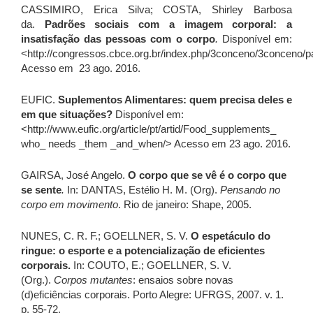
CASSIMIRO, Erica Silva; COSTA, Shirley Barbosa
da.
Padrões sociais com a imagem corporal: a
insatisfação das pessoas com o corpo
.
Disponível em:
<http://congressos.cbce.org.br/index.php/3conceno/3conceno/p
Acesso em 23 ago. 2016.
EUFIC.
Suplementos Alimentares: quem precisa deles e
em que situações?
Disponível em:
<http://www.eufic.org/article/pt/artid/Food_supplements_
who_ needs _them _and_when/> Acesso em 23 ago. 2016.
GAIRSA, José Angelo.
O corpo que se vê é o corpo que
se sente
.
In: DANTAS, Estélio H. M. (Org).
Pensando no
corpo em movimento
. Rio de janeiro: Shape, 2005.
NUNES, C. R. F.; GOELLNER, S. V.
O espetáculo do
ringue: o esporte e a potencialização de eficientes
corporais.
In: COUTO, E.; GOELLNER, S. V.
(Org.).
Corpos mutantes
: ensaios sobre novas
(d)eficiências corporais. Porto Alegre: UFRGS, 2007. v. 1.
p. 55-72.