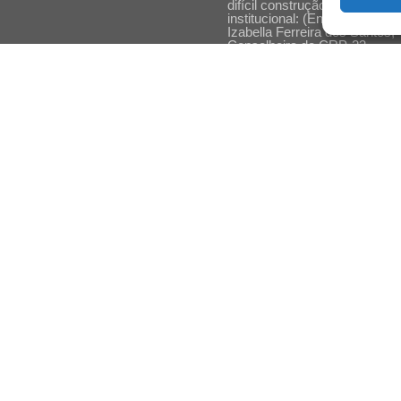
difícil construção do acolhime
institucional: (En)cena entrevi
Izabella Ferreira dos Santos,
Conselheira do CRP-23
Ser mulher, pensar gênero,
enfrentar o mundo: (En)cena
entrevista Gleys Ially Ramos