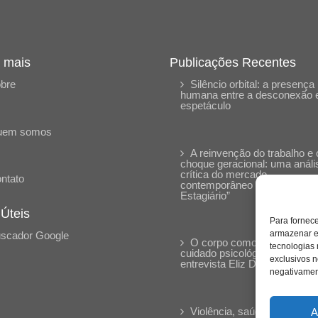
 mais
Publicações Recentes
bre
Silêncio orbital: a presença
humana entre a desconexão 
espetáculo
uem somos
A reinvenção do trabalho e 
choque geracional: uma análi
crítica do mercado
ntato
contemporâneo em “Um Sen
Estagiário”
 Úteis
Para fornec
armazenar e
scador Google
O corpo como expressão d
tecnologias
cuidado psicológico: (En)Cen
exclusivos n
entrevista Eliz Dorneles
negativament
Violência, saúde mental e a
A