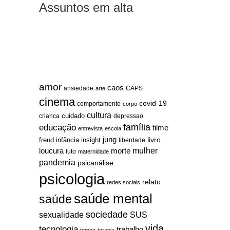
Assuntos em alta
amor
caos
ansiedade
arte
CAPS
cinema
covid-19
comportamento
corpo
cultura
cuidado
crianca
depressao
família
educação
filme
entrevista
escola
jung
livro
freud
infância
insight
liberdade
mulher
loucura
morte
luto
maternidade
pandemia
psicanálise
psicologia
relato
redes sociais
saúde mental
saúde
sociedade
sexualidade
SUS
vida
tecnologia
trabalho
tempo
terapia