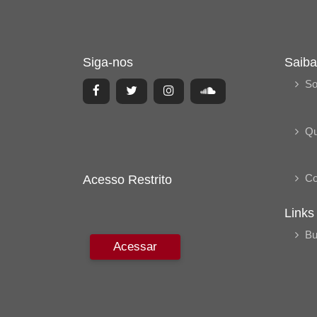
Siga-nos
Saiba
So
Q
Co
Acesso Restrito
Links
Bu
Acessar