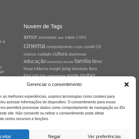
Nuvem de Tags
amor
caos
ansiedade
arte
CAPS
e o
cinema
covid-19
comportamento
corpo
cultura
cuidado
crianca
depressao
família
educação
filme
entrevista
escola
o
jung
livro
freud
infância
insight
liberdade
se
mulher
loucura
morte
luto
maternidade
hor
pandemia
psicanálise
Gerenciar o consentimento
psicologia
relato
redes sociais
er as melhores experiências, usamos tecnologias como cookies para
saúde mental
/ou acessar informações do dispositivo. O consentimento para essas
saúde
o
 nos permitirá processar dados como comportamento de navegação ou IDs
a
sociedade
este site. Não consentir ou retirar o consentimento pode afetar
sexualidade
SUS
e certos recursos e funções.
vida
tecnologia
trabalho
tempo
terapia
violência
ceitar
Negar
Ver preferências