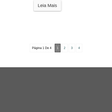
Leia Mais
Página 1 De 4
1
2
3
4