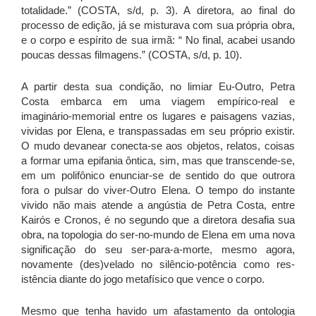
totalidade.” (COSTA, s/d, p. 3). A diretora, ao final do
processo de edição, já se misturava com sua própria obra,
e o corpo e espírito de sua irmã: “ No final, acabei usando
poucas dessas filmagens.” (COSTA, s/d, p. 10).
A partir desta sua condição, no limiar Eu-Outro, Petra
Costa embarca em uma viagem empírico-real e
imaginário-memorial entre os lugares e paisagens vazias,
vividas por Elena, e transpassadas em seu próprio existir.
O mudo devanear conecta-se aos objetos, relatos, coisas
a formar uma epifania ôntica, sim, mas que transcende-se,
em um polifônico enunciar-se de sentido do que outrora
fora o pulsar do viver-Outro Elena. O tempo do instante
vivido não mais atende a angústia de Petra Costa, entre
Kairós e Cronos, é no segundo que a diretora desafia sua
obra, na topologia do ser-no-mundo de Elena em uma nova
significação do seu ser-para-a-morte, mesmo agora,
novamente (des)velado no silêncio-potência como res-
istência diante do jogo metafísico que vence o corpo.
Mesmo que tenha havido um afastamento da ontologia