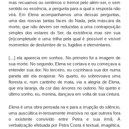
mas recuamos ou sentimos o tremor pelo além-ser, o sem
sentido ou essência, a pergunta para a qual a resposta não
virá. Em
Elena
acompanhamos uma dessas perguntas,
uma das nossas tantas faces do Nada, pela máscara da
morte, que não devem ser reduzidas a uma contraposição
simples dos estares do Ser, da existência mas sim sua
(in)completude e uma trilha pela qual é possível e visível
momentos de deslumbre de si, fugidios e elementares.
[…] ela aparecia em sonhos. No primeiro foi a imagem de
sua morte. No segundo, Elena se cortava e eu começava a
entender sua dor. No terceiro, eu cozinhava sua dor numa
panela até ela evaporar. No quarto, eu sobrevoava uma
floresta e, num cantinho de mata, via a alegria de Elena,
que era laranja, da cor das árvores no outono. No quinto e
último sonho, eu, menina, dançava em volta de sua cintura.
Elena
é uma obra pensada na e para a irrupção do silêncio,
uma auscúltica in-tensamente imersiva no que outrora fora
o existente convivido entre Petra e sua irmã. A
verbalização efetuada por Petra Costa é textual, imagética,