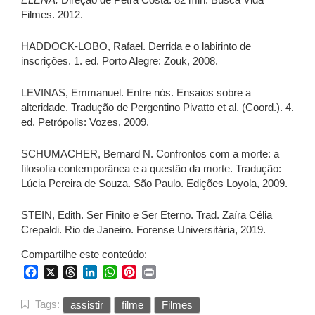
Filmes. 2012.
HADDOCK-LOBO, Rafael. Derrida e o labirinto de
inscrições. 1. ed. Porto Alegre: Zouk, 2008.
LEVINAS, Emmanuel. Entre nós. Ensaios sobre a
alteridade. Tradução de Pergentino Pivatto et al. (Coord.). 4.
ed. Petrópolis: Vozes, 2009.
SCHUMACHER, Bernard N. Confrontos com a morte: a
filosofia contemporânea e a questão da morte. Tradução:
Lúcia Pereira de Souza. São Paulo. Edições Loyola, 2009.
STEIN, Edith. Ser Finito e Ser Eterno. Trad. Zaíra Célia
Crepaldi. Rio de Janeiro. Forense Universitária, 2019.
Compartilhe este conteúdo:
Facebook
X
Threads
LinkedIn
WhatsApp
Pinterest
Print
Tags:
assistir
filme
Filmes