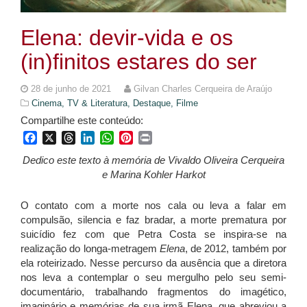
Elena: devir-vida e os
(in)finitos estares do ser
28 de junho de 2021
Gilvan Charles Cerqueira de Araújo
Cinema, TV & Literatura,
Destaque,
Filme
Compartilhe este conteúdo:
Facebook
X
Threads
LinkedIn
WhatsApp
Pinterest
Print
Dedico este texto à memória de Vivaldo Oliveira Cerqueira
e Marina Kohler Harkot
O contato com a morte nos cala ou leva a falar em
compulsão, silencia e faz bradar, a morte prematura por
suicídio fez com que Petra Costa se inspira-se na
realização do longa-metragem
Elena
, de 2012, também por
ela roteirizado. Nesse percurso da ausência que a diretora
nos leva a contemplar o seu mergulho pelo seu semi-
documentário, trabalhando fragmentos do imagético,
imaginário e memórias de sua irmã Elena, que abreviou a