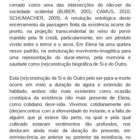
cerrado como uma das intersecções do não-ser da
sociedade ocidental (BUBER, 2001; CAMUS, 2010;
SCHUMACHER, 2009). A resolução ontológica deste
encerramento da passagem finita da existência ocorre de
pronto, na projeção transcendental do reino do porvir
mantido pela fé cristã, particularmente, em um pêndulo
vívido entre o temor e o amor. Em
Elena
há uma quebra
nesse padrão, na estruturação movimento-imagética para
uma representação do durar-eterno, pela memória e
saudade como (re)construção biográfica de Si e do Outro.
Esta (re)construção de Si e do Outro pelo ser-para-a-morte
ocorre em meio a duração do agora e extensão do
habitado, ambos não mais existentes como ocasião
crontópica da existência não mais presente de Elena,
como cotidiano devir-vida. Vivemos cotidianamente em
(des)encontros com a efemeridade do instante, e a falta de
alguém que já esteve tão perto, na qual e pela qual
cultivado estavam sentimentos tão profundos, nos
deslocam ainda mais da duração do presente, em
reminiscência ao anterior ou posterior da existência, no