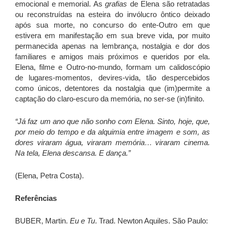
emocional e memorial. As
grafias
de Elena são retratadas
ou reconstruídas na esteira do invólucro ôntico deixado
após sua morte, no concurso do ente-Outro em que
estivera em manifestação em sua breve vida, por muito
permanecida apenas na lembrança, nostalgia e dor dos
familiares e amigos mais próximos e queridos por ela.
Elena, filme e Outro-no-mundo, formam um calidoscópio
de lugares-momentos, devires-vida, tão despercebidos
como únicos, detentores da nostalgia que (im)permite a
captação do claro-escuro da memória, no ser-se (in)finito.
“Já faz um ano que não sonho com Elena. Sinto, hoje, que,
por meio do tempo e da alquimia entre imagem e som, as
dores viraram água, viraram memória… viraram cinema.
Na tela, Elena descansa. E dança.”
(Elena, Petra Costa).
Referências
BUBER, Martin.
Eu e Tu
. Trad. Newton Aquiles. São Paulo: