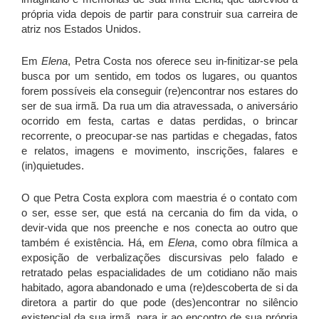
própria vida depois de partir para construir sua carreira de
atriz nos Estados Unidos.
Em
Elena
, Petra Costa nos oferece seu in-finitizar-se pela
busca por um sentido, em todos os lugares, ou quantos
forem possíveis ela conseguir (re)encontrar nos estares do
ser de sua irmã. Da rua um dia atravessada, o aniversário
ocorrido em festa, cartas e datas perdidas, o brincar
recorrente, o preocupar-se nas partidas e chegadas, fatos
e relatos, imagens e movimento, inscrições, falares e
(in)quietudes.
O que Petra Costa explora com maestria é o contato com
o ser, esse ser, que está na cercania do fim da vida, o
devir-vida que nos preenche e nos conecta ao outro que
também é existência. Há, em
Elena
, como obra fílmica a
exposição de verbalizações discursivas pelo falado e
retratado pelas espacialidades de um cotidiano não mais
habitado, agora abandonado e uma (re)descoberta de si da
diretora a partir do que pode (des)encontrar no silêncio
existencial da sua irmã, para ir ao encontro de sua própria