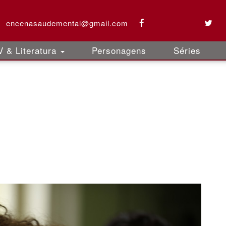
encenasaudemental@gmail.com
 & Literatura
Personagens
Séries