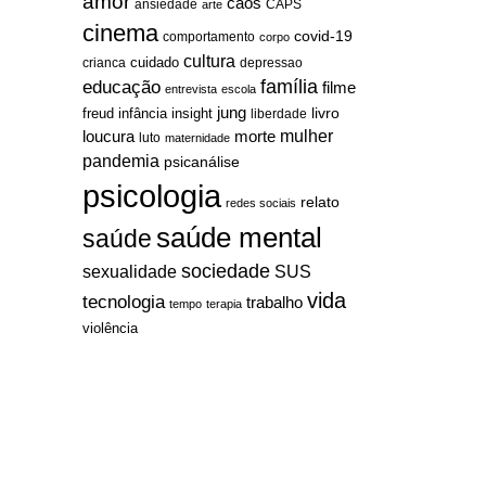
amor
caos
ansiedade
arte
CAPS
cinema
covid-19
comportamento
corpo
cultura
cuidado
crianca
depressao
família
educação
filme
entrevista
escola
jung
livro
freud
infância
insight
liberdade
mulher
loucura
morte
luto
maternidade
pandemia
psicanálise
psicologia
relato
redes sociais
saúde mental
saúde
sociedade
sexualidade
SUS
vida
tecnologia
trabalho
tempo
terapia
violência