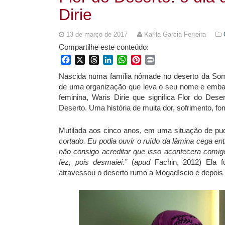
Dirie
13 de março de 2017
Karlla Garcia Ferreira
Compartilhe este conteúdo:
Facebook
X
Threads
LinkedIn
WhatsApp
Pinterest
Print
Nascida numa família nômade no deserto da Somá
de uma organização que leva o seu nome e embaix
feminina, Waris Dirie que significa Flor do Des
Deserto. Uma história de muita dor, sofrimento, fo
Mutilada aos cinco anos, em uma situação de pu
cortado. Eu podia ouvir o ruído da lâmina cega e
não consigo acreditar que isso acontecera comigo
fez, pois desmaiei.”
(
apud
Fachin, 2012) Ela f
atravessou o deserto rumo a Mogadíscio e depois