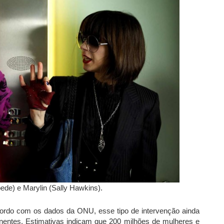
bede) e Marylin (Sally Hawkins).
 acordo com os dados da ONU, esse tipo de intervenção ainda
nentes. Estimativas indicam que 200 milhões de mulheres e