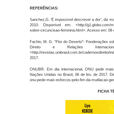
REFERÊNCIAS:
Sanchez,G. ‘É impossível descrever a dor’, diz mo
2010. Disponível em: <http://g1.globo.com/mund
sobre-circuncisao-feminina.html>. Acesso em: 08 
Fachin, M. G. “Flor do Deserto”- Ponderações sob
Direito e Relações Internacio
<http://revistas.unibrasil.com.br/cadernosdireito/
2017.
ONUBR. Em dia internacional, ONU pede mais 
Nações Unidas no Brasil, 06 de fev. de 2017. Dis
onu-pede-mais-esforcos-pelo-fim-da-mutilacao-gen
FICHA T