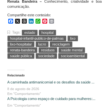
Renata Bandeira –
Conhecimento, criatividade e boa
comunicação.
Compartilhe este conteúdo:
Facebook
X
Threads
LinkedIn
WhatsApp
Pinterest
Print
Tags:
estado
hospital
hospital-infantil-publico-de-palmas
lixo
lixo-hospitalar
lucro
reciclagem
renata-bandeira
residuos
saúde mental
saúde pública
sociedade
socioambiental
Relacionado
A caminhada antimanicomial e os desafios da saúde ...
8 de agosto de 2026
Em "Comportamento"
A Psicologia como espaço de cuidado para mulheres:...
Em "Comportamento"