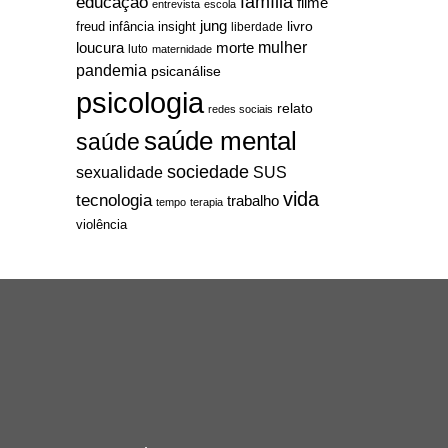
família
educação
filme
entrevista
escola
jung
livro
freud
infância
insight
liberdade
mulher
loucura
morte
luto
maternidade
pandemia
psicanálise
psicologia
relato
redes sociais
saúde mental
saúde
sociedade
sexualidade
SUS
vida
tecnologia
trabalho
tempo
terapia
violência