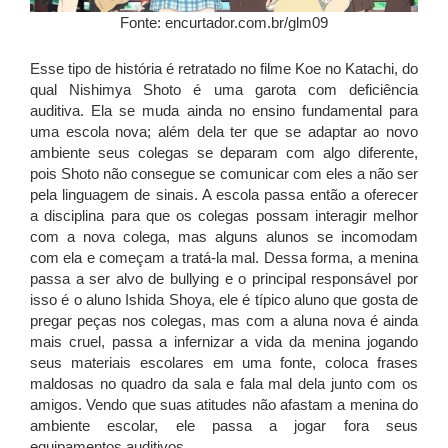
Fonte: encurtador.com.br/glm09
Esse tipo de história é retratado no filme Koe no Katachi, do
qual Nishimya Shoto é uma garota com deficiência
auditiva. Ela se muda ainda no ensino fundamental para
uma escola nova; além dela ter que se adaptar ao novo
ambiente seus colegas se deparam com algo diferente,
pois Shoto não consegue se comunicar com eles a não ser
pela linguagem de sinais. A escola passa então a oferecer
a disciplina para que os colegas possam interagir melhor
com a nova colega, mas alguns alunos se incomodam
com ela e começam a tratá-la mal. Dessa forma, a menina
passa a ser alvo de bullying e o principal responsável por
isso é o aluno Ishida Shoya, ele é típico aluno que gosta de
pregar peças nos colegas, mas com a aluna nova é ainda
mais cruel, passa a infernizar a vida da menina jogando
seus materiais escolares em uma fonte, coloca frases
maldosas no quadro da sala e fala mal dela junto com os
amigos. Vendo que suas atitudes não afastam a menina do
ambiente escolar, ele passa a jogar fora seus
equipamentos auditivos.