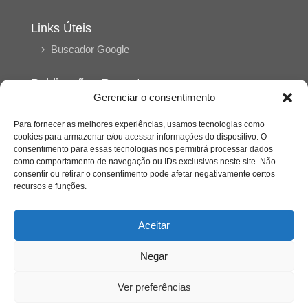
Links Úteis
Buscador Google
Publicações Recentes
Gerenciar o consentimento
Silêncio orbital: a presença humana entre a
desconexão e o espetáculo
Para fornecer as melhores experiências, usamos tecnologias como
cookies para armazenar e/ou acessar informações do dispositivo. O
consentimento para essas tecnologias nos permitirá processar dados
A reinvenção do trabalho e o choque geracional:
como comportamento de navegação ou IDs exclusivos neste site. Não
uma análise crítica do mercado contemporâneo
consentir ou retirar o consentimento pode afetar negativamente certos
em “Um Senhor Estagiário”
recursos e funções.
O corpo como expressão do cuidado
Aceitar
psicológico: (En)Cena entrevista Eliz Dorneles
Negar
Violência, saúde mental e a difícil construção do
acolhimento institucional: (En)cena entrevista
Ver preferências
Izabella Ferreira dos Santos, Conselheira do
CRP-23