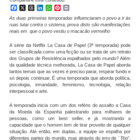
Facebook
X
Threads
LinkedIn
WhatsApp
Pinterest
Print
A
s duas primeiras temporadas influenciaram o povo a ir
às
rua
s
lutar contra o sistema, prova disto são manifestações
reais em que o povo vestiu o macacão vermelho
A série da Netflix La Casa de Papel (3ª temporada) pode
ser classificada como uma ficção ou se trata de um retrato
dos Grupos de Resistência espalhados pelo mundo? Além
da qualidade técnica melhorada, La Casa de Papel aborda
tantos temas que as vezes é preciso parar, respirar fundo e
só depois continuar. É uma temporada que aborda política,
psicologia, irmandade, feminismo, tecnologia, relação
interpessoal e arte.
A temporada inicia com um dos reféns do assalto a Casa
da Moeda da Espanha palestrando para milhares de
pessoas, como um best seller, e já mostrando a
capacidade que o homem tem de tirar proveito de qualquer
situação. Até então, em duplas, a equipe se espalha por
diferentes partes do mundo, mas através do erro de ´´Rio“,