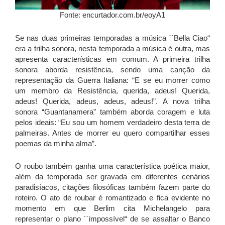
Fonte: encurtador.com.br/eoyA1
Se nas duas primeiras temporadas a música ´´Bella Ciao“
era a trilha sonora, nesta temporada a música é outra, mas
apresenta características em comum. A primeira trilha
sonora aborda resistência, sendo uma canção da
representação da Guerra Italiana: “E se eu morrer como
um membro da Resistência, querida, adeus! Querida,
adeus! Querida, adeus, adeus, adeus!”. A nova trilha
sonora “Guantanamera” também aborda coragem e luta
pelos ideais: “Eu sou um homem verdadeiro desta terra de
palmeiras. Antes de morrer eu quero compartilhar esses
poemas da minha alma”.
O roubo também ganha uma característica poética maior,
além da temporada ser gravada em diferentes cenários
paradisíacos, citações filosóficas também fazem parte do
roteiro. O ato de roubar é romantizado e fica evidente no
momento em que Berlim cita Michelangelo para
representar o plano ´´impossível“ de se assaltar o Banco