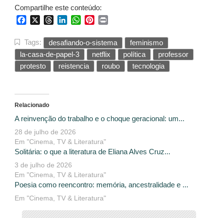
Compartilhe este conteúdo:
Facebook
X
Threads
LinkedIn
WhatsApp
Pinterest
Print
Tags:
desafiando-o-sistema
feminismo
la-casa-de-papel-3
netflix
política
professor
protesto
reistencia
roubo
tecnologia
Relacionado
A reinvenção do trabalho e o choque geracional: um...
28 de julho de 2026
Em "Cinema, TV & Literatura"
Solitária: o que a literatura de Eliana Alves Cruz...
3 de julho de 2026
Em "Cinema, TV & Literatura"
Poesia como reencontro: memória, ancestralidade e ...
Em "Cinema, TV & Literatura"