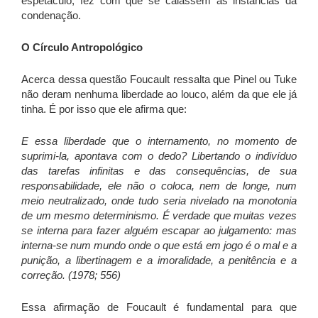
espetáculo, fez com que se calassem as instâncias da
condenação.
O Círculo Antropológico
Acerca dessa questão Foucault ressalta que Pinel ou Tuke
não deram nenhuma liberdade ao louco, além da que ele já
tinha. É por isso que ele afirma que:
E essa liberdade que o internamento, no momento de
suprimi-la, apontava com o dedo? Libertando o indivíduo
das tarefas infinitas e das consequências, de sua
responsabilidade, ele não o coloca, nem de longe, num
meio neutralizado, onde tudo seria nivelado na monotonia
de um mesmo determinismo. É verdade que muitas vezes
se interna para fazer alguém escapar ao julgamento: mas
interna-se num mundo onde o que está em jogo é o mal e a
punição, a libertinagem e a imoralidade, a penitência e a
correção. (1978; 556)
Essa afirmação de Foucault é fundamental para que