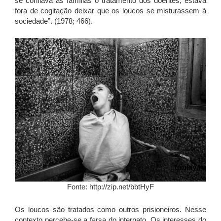
se confiava às famílias o tratamento dos doentes, estava
fora de cogitação deixar que os loucos se misturassem à
sociedade”. (1978; 466).
Fonte: http://zip.net/bbtHyF
Os loucos são tratados como outros prisioneiros. Nesse
contexto percebe-se a farsa do internato. Os interesses do