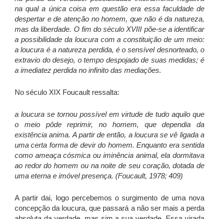
na qual a única coisa em questão era essa faculdade de
despertar e de atenção no homem, que não é da natureza,
mas da liberdade. O fim do século XVIII põe-se a identificar
a possibilidade da loucura com a constituição de um meio:
a loucura é a natureza perdida, é o sensível desnorteado, o
extravio do desejo, o tempo despojado de suas medidas; é
a imediatez perdida no infinito das mediações.
No século XIX Foucault ressalta:
a loucura se tornou possível em virtude de tudo aquilo que
o meio pôde reprimir, no homem, que dependia da
existência anima. A partir de então, a loucura se vê ligada a
uma certa forma de devir do homem. Enquanto era sentida
como ameaça cósmica ou iminência animal, ela dormitava
ao redor do homem ou na noite de seu coração, dotada de
uma eterna e imóvel presença. (Foucault, 1978; 409)
A partir dai, logo percebemos o surgimento de uma nova
concepção da loucura, que passará a não ser mais a perda
absoluta da verdade, mas sim a sua verdade. Essa virada