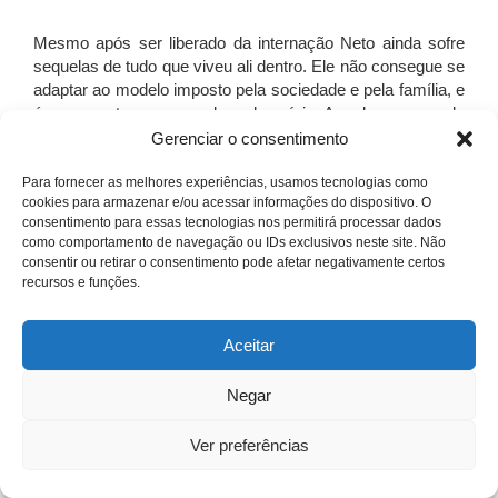
Mesmo após ser liberado da internação Neto ainda sofre
sequelas de tudo que viveu ali dentro. Ele não consegue se
adaptar ao modelo imposto pela sociedade e pela família, e
é novamente encarcerado no hospício. A cada vez que ele
é internado ele sofre mais, perde a razão, a liberdade, é
Gerenciar o consentimento
degradante. Ele somente consegue sair depois de
incendiar a cela em que está, e finalmente chamar a
Para fornecer as melhores experiências, usamos tecnologias como
cookies para armazenar e/ou acessar informações do dispositivo. O
atenção do pai. No final do filme vemos Neto envelhecido
consentimento para essas tecnologias nos permitirá processar dados
pela dor e sofrimento.
como comportamento de navegação ou IDs exclusivos neste site. Não
consentir ou retirar o consentimento pode afetar negativamente certos
recursos e funções.
Aceitar
Negar
Ver preferências