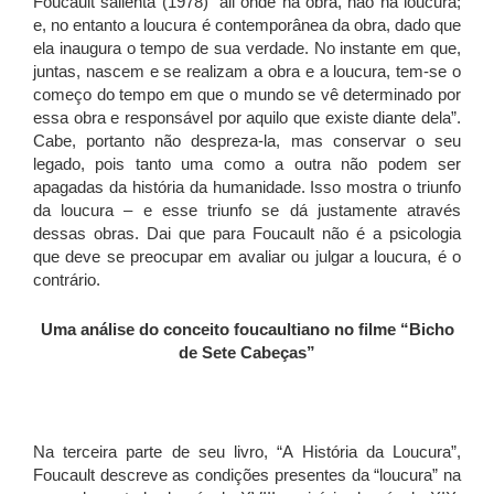
Foucault salienta (1978) “ali onde há obra, não há loucura;
e, no entanto a loucura é contemporânea da obra, dado que
ela inaugura o tempo de sua verdade. No instante em que,
juntas, nascem e se realizam a obra e a loucura, tem-se o
começo do tempo em que o mundo se vê determinado por
essa obra e responsável por aquilo que existe diante dela”.
Cabe, portanto não despreza-la, mas conservar o seu
legado, pois tanto uma como a outra não podem ser
apagadas da história da humanidade. Isso mostra o triunfo
da loucura – e esse triunfo se dá justamente através
dessas obras. Dai que para Foucault não é a psicologia
que deve se preocupar em avaliar ou julgar a loucura, é o
contrário.
Uma análise do conceito foucaultiano no filme “Bicho
de Sete Cabeças”
Na terceira parte de seu livro, “A História da Loucura”,
Foucault descreve as condições presentes da “loucura” na