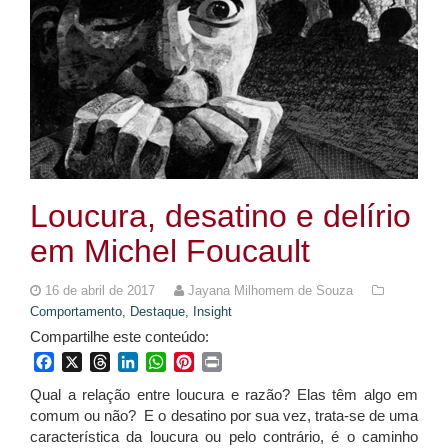
Loucura, desatino e delírio
em Michel Foucault
16 de abril de 2017
Jayana Milhomem de Souza
Comportamento,
Destaque,
Insight
Compartilhe este conteúdo:
Facebook
X
Threads
LinkedIn
WhatsApp
Pinterest
Print
Qual a relação entre loucura e razão? Elas têm algo em
comum ou não? E o desatino por sua vez, trata-se de uma
característica da loucura ou pelo contrário, é o caminho