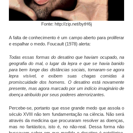
Fonte: http://zip.net/bytH6j
A falta de conhecimento é um campo aberto para proliferar
e espalhar o medo. Foucault (1978) alerta:
Todas essas formas do desatino que haviam ocupado, na
geografia do mal, o lugar da lepra e que se havia banido
para bem longe das distâncias sociais, tornaram-se agora
lepra visível, e exibem suas chagas comidas à
promiscuidade dos homens. O desatino está novamente
presente, mas agora marcado por um indício imaginário de
doença atribuído por seus poderes aterrorizantes.
Percebe-se, portanto que esse grande medo que assola o
século XVIII não tem fundamentação na ciência. Não será
através da medicina que procuraram resolver as doenças,
mas no fantástico, isto é, no não-real. Dessa forma não
buscavam saber em que medida o desatino é patológico.