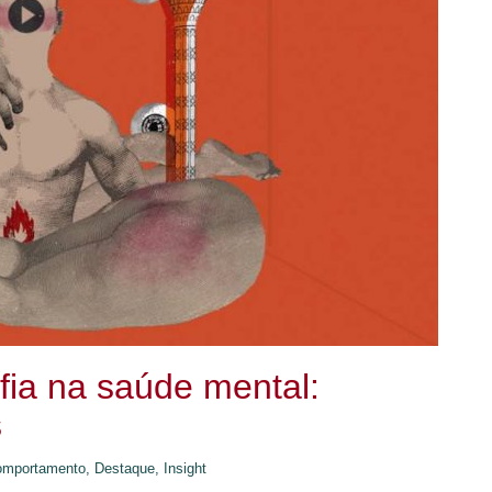
fia na saúde mental:
s
omportamento,
Destaque,
Insight