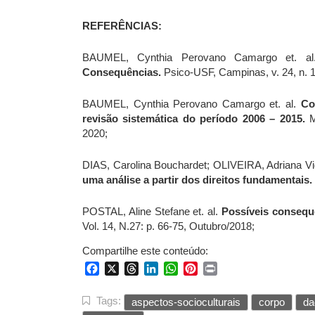
REFERÊNCIAS:
BAUMEL, Cynthia Perovano Camargo et. a
Consequências.
Psico-USF, Campinas, v. 24, n. 1
BAUMEL, Cynthia Perovano Camargo et. al.
Co
revisão sistemática do período 2006 – 2015.
M
2020;
DIAS, Carolina Bouchardet; OLIVEIRA, Adriana Vi
uma análise a partir dos direitos fundamentais.
POSTAL, Aline Stefane et. al.
Possíveis consequ
Vol. 14, N.27: p. 66-75, Outubro/2018;
Compartilhe este conteúdo:
Facebook
X
Threads
LinkedIn
WhatsApp
Pinterest
Print
Tags:
aspectos-socioculturais
corpo
da