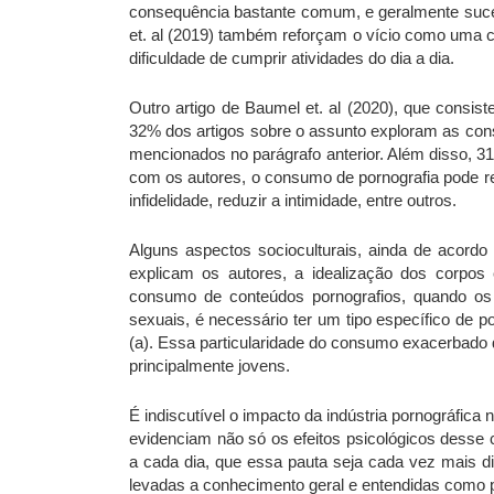
consequência bastante comum, e geralmente suced
et. al (2019) também reforçam o vício como uma c
dificuldade de cumprir atividades do dia a dia.
Outro artigo de Baumel et. al (2020), que consis
32% dos artigos sobre o assunto exploram as cons
mencionados no parágrafo anterior. Além disso, 3
com os autores, o consumo de pornografia pode re
infidelidade, reduzir a intimidade, entre outros.
Alguns aspectos socioculturais, ainda de acord
explicam os autores, a idealização dos corpo
consumo de conteúdos pornografios, quando os i
sexuais, é necessário ter um tipo específico de 
(a). Essa particularidade do consumo exacerbado d
principalmente jovens.
É indiscutível o impacto da indústria pornográfic
evidenciam não só os efeitos psicológicos desse 
a cada dia, que essa pauta seja cada vez mais 
levadas a conhecimento geral e entendidas como 