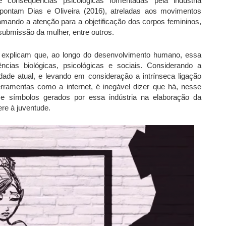
 consequências psicológicas fomentadas pela indústria
apontam Dias e Oliveira (2016), atreladas aos movimentos
mando a atenção para a objetificação dos corpos femininos,
submissão da mulher, entre outros.
8) explicam que, ao longo do desenvolvimento humano, essa
cias biológicas, psicológicas e sociais. Considerando a
dade atual, e levando em consideração a intrínseca ligação
 ferramentas como a internet, é inegável dizer que há, nesse
s e símbolos gerados por essa indústria na elaboração da
re à juventude.