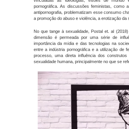
vinculadas às ideologias, visões de mundo e
pornográfica. As discussões feministas, como 
antipornografia, problematizam esse consumo cha
a promoção do abuso e violência, a erotização da 
No que tange à sexualidade, Postal et. al (201
dimensão é permeada por uma série de influên
importância da mídia e das tecnologias na socie
entre a indústria pornográfica e a utilização de
processo, uma direta influência dos construto
sexualidade humana, principalmente no que se refe