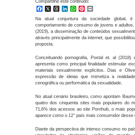
Compartilhe este conteúdo:
Facebook
X
Threads
LinkedIn
WhatsApp
Pinterest
Print
Na atual conjuntura da sociedade global, é i
comportamento de consumo de jovens e adultos. 
(2019), a disseminação de conteúdos sexualment
através principalmente da internet, que possibili
proposta.
Conceituando pornografia, Postal et. al (201
apresenta como principal finalidade estimular e
materiais sexualmente explícitos. Dias e Ol
expressão de ideias que mimetiza a realidade
cenográfica ou performática da sexualidade.
No atual cenário brasileiro, como apontam Baumel
quatro dos cinquenta sites mais populares do 
71,6% dos acessos ao site Pornhub, o mais popu
aparece como o 12° país mais consumidor desse 
Diante da perspectiva de intenso consumo no pa