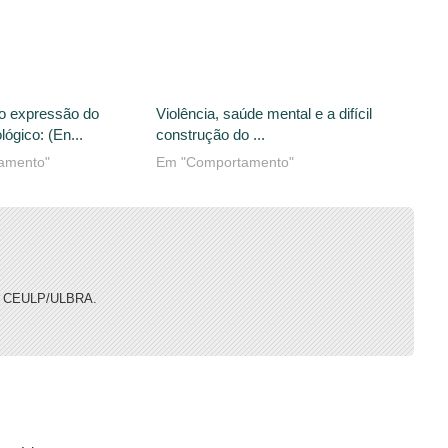
o expressão do
Violência, saúde mental e a difícil
lógico: (En...
construção do ...
amento"
Em "Comportamento"
do CEULP/ULBRA.