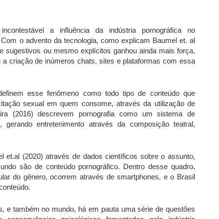
ncontestável a influência da indústria pornográfica no
Com o advento da tecnologia, como explicam Baumel et. al
e sugestivos ou mesmo explícitos ganhou ainda mais força,
tou a criação de inúmeros chats, sites e plataformas com essa
8) definem esse fenômeno como todo tipo de conteúdo que
xcitação sexual em quem consome, através da utilização de
iveira (2016) descrevem pornografia como um sistema de
, gerando entretenimento através da composição teatral,
 et.al (2020) através de dados científicos sobre o assunto,
mundo são de conteúdo pornográfico. Dentro desse quadro,
lar do gênero, ocorrem através de smartphones, e o Brasil
conteúdo.
ís, e também no mundo, há em pauta uma série de questões