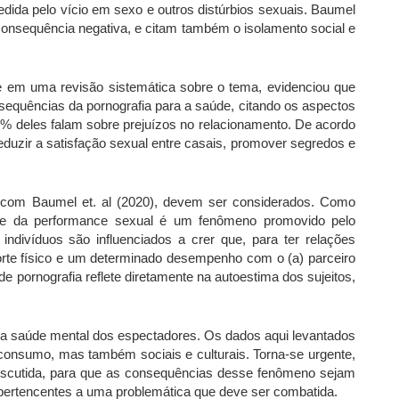
ida pelo vício em sexo e outros distúrbios sexuais. Baumel
onsequência negativa, e citam também o isolamento social e
te em uma revisão sistemática sobre o tema, evidenciou que
equências da pornografia para a saúde, citando os aspectos
1% deles falam sobre prejuízos no relacionamento. De acordo
duzir a satisfação sexual entre casais, promover segredos e
o com Baumel et. al (2020), devem ser considerados. Como
s e da performance sexual é um fenômeno promovido pelo
ndivíduos são influenciados a crer que, para ter relações
porte físico e um determinado desempenho com o (a) parceiro
e pornografia reflete diretamente na autoestima dos sujeitos,
a na saúde mental dos espectadores. Os dados aqui levantados
consumo, mas também sociais e culturais. Torna-se urgente,
discutida, para que as consequências desse fenômeno sejam
pertencentes a uma problemática que deve ser combatida.