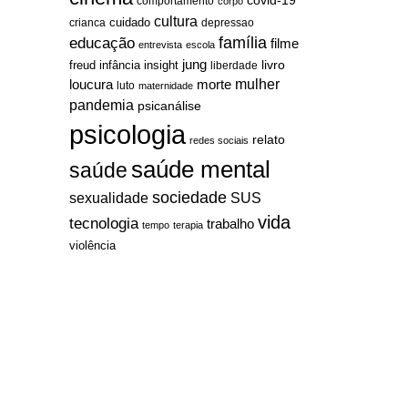
covid-19
comportamento
corpo
cultura
cuidado
crianca
depressao
família
educação
filme
entrevista
escola
jung
livro
freud
infância
insight
liberdade
mulher
loucura
morte
luto
maternidade
pandemia
psicanálise
psicologia
relato
redes sociais
saúde mental
saúde
sociedade
sexualidade
SUS
vida
tecnologia
trabalho
tempo
terapia
violência