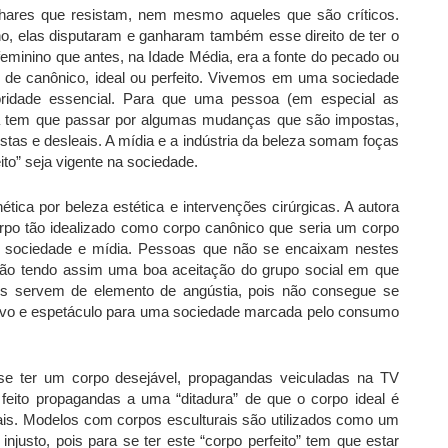
lhares que resistam, nem mesmo aqueles que são críticos.
no, elas disputaram e ganharam também esse direito de ter o
o feminino que antes, na Idade Média, era a fonte do pecado ou
lo de canônico, ideal ou perfeito. Vivemos em uma sociedade
ioridade essencial. Para que uma pessoa (em especial as
la tem que passar por algumas mudanças que são impostas,
stas e desleais. A mídia e a indústria da beleza somam foças
ito” seja vigente na sociedade.
ética por beleza estética e intervenções cirúrgicas. A autora
rpo tão idealizado como corpo canônico que seria um corpo
la sociedade e mídia. Pessoas que não se encaixam nestes
, não tendo assim uma boa aceitação do grupo social em que
pos servem de elemento de angústia, pois não consegue se
ativo e espetáculo para uma sociedade marcada pelo consumo
e ter um corpo desejável, propagandas veiculadas na TV
eito propagandas a uma “ditadura” de que o corpo ideal é
ais. Modelos com corpos esculturais são utilizados como um
injusto, pois para se ter este “corpo perfeito” tem que estar