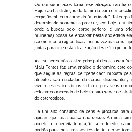
Os corpos inflados tornam-se atração, não há o
Hoje não há distinção do feminino para o masculi
corpo “ideal” ou o corpo da “atualidade”. Tal corp
determinado somente a procriar, tem hoje, o títu
onde a buscar pelo “corpo perfeito” é uma pr
mulheres) possa se encaixar nesta sociedade e
são normas e regras tidas muitas vezes como inju
juntas para que esta idealização deste “corpo perfe
As mulheres são o alvo principal desta busca fren
Malu Fontes faz uma análise e denomina este co
que segue as regras de “perfeição” imposta pe
atributos são intituladas de corpos dissonantes
vivem; estes indivíduos sofrem, pois seus cor
colocar no mercado de beleza para servir de atr
de estereótipos.
Há um alto consumo de bens e produtos para s
ajudam que esta busca não cesse. A mídia tem f
aquele com perfeita formação, sem defeitos natur
padrão para toda uma sociedade, tal ato se torna 