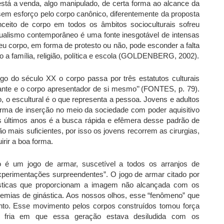
stá a venda, algo manipulado, de certa forma ao alcance da
 sem esforço pelo corpo canônico, diferentemente da proposta
nceito de corpo em todos os âmbitos socioculturais sofreu
dualismo contemporâneo é uma fonte inesgotável de intensas
eu corpo, em forma de protesto ou não, pode esconder a falta
 a família, religião, política e escola (GOLDENBERG, 2002).
o do século XX o corpo passa por três estatutos culturais
ante e o corpo apresentador de si mesmo’’ (FONTES, p. 79).
elo, o escultural é o que representa a pessoa. Jovens e adultos
orma de inserção no meio da sociedade com poder aquisitivo
s últimos anos é a busca rápida e efêmera desse padrão de
o mais suficientes, por isso os jovens recorrem as cirurgias,
rir a boa forma.
o é um jogo de armar, suscetível a todos os arranjos de
xperimentações surpreendentes”. O jogo de armar citado por
plásticas que proporcionam a imagem não alcançada com os
emias de ginástica. Aos nossos olhos, esse “fenômeno” que
nto. Esse movimento pelos corpos construídos tomou força
a fria em que essa geração estava desiludida com os