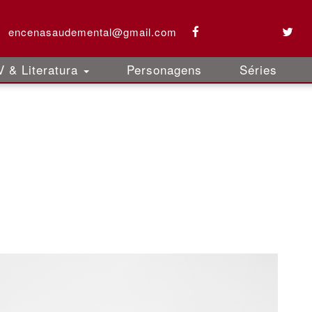
encenasaudemental@gmail.com
 & Literatura
Personagens
Séries