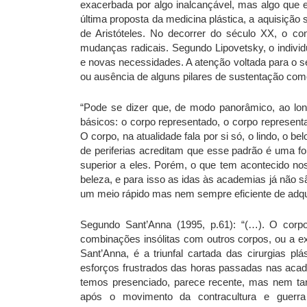
exacerbada por algo inalcançável, mas algo que e
última proposta da medicina plástica, a aquisição
de Aristóteles. No decorrer do século XX, o co
mudanças radicais. Segundo Lipovetsky, o indivi
e novas necessidades. A atenção voltada para o s
ou ausência de alguns pilares de sustentação como
“Pode se dizer que, de modo panorâmico, ao long
básicos: o corpo representado, o corpo represent
O corpo, na atualidade fala por si só, o lindo, o b
de periferias acreditam que esse padrão é uma f
superior a eles. Porém, o que tem acontecido no
beleza, e para isso as idas às academias já não sã
um meio rápido mas nem sempre eficiente de adqui
Segundo Sant’Anna (1995, p.61): “(…). O corp
combinações insólitas com outros corpos, ou a e
Sant’Anna, é a triunfal cartada das cirurgias 
esforços frustrados das horas passadas nas acad
temos presenciado, parece recente, mas nem ta
após o movimento da contracultura e guerr