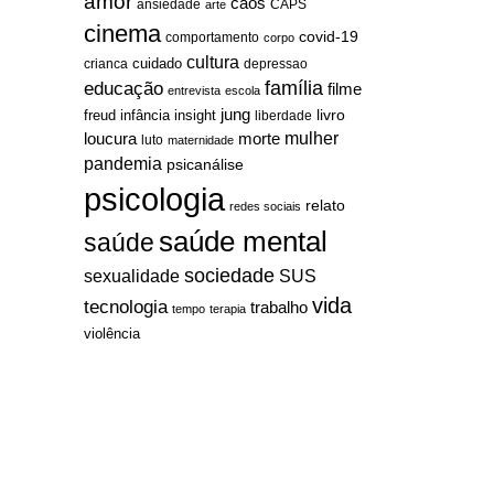
amor
caos
ansiedade
arte
CAPS
cinema
covid-19
comportamento
corpo
cultura
cuidado
crianca
depressao
família
educação
filme
entrevista
escola
jung
livro
freud
infância
insight
liberdade
mulher
loucura
morte
luto
maternidade
pandemia
psicanálise
psicologia
relato
redes sociais
saúde mental
saúde
sociedade
sexualidade
SUS
vida
tecnologia
trabalho
tempo
terapia
violência