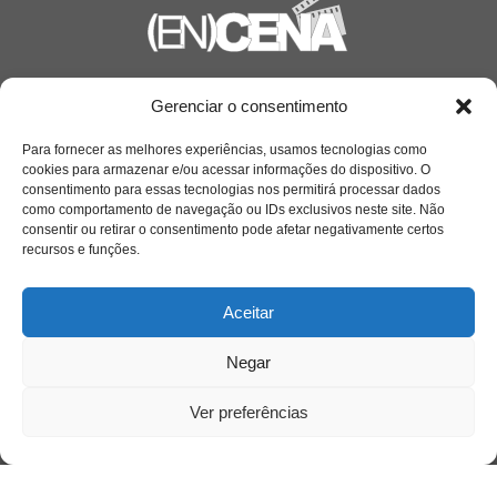
Saiba mais
Gerenciar o consentimento
Sobre
Para fornecer as melhores experiências, usamos tecnologias como
cookies para armazenar e/ou acessar informações do dispositivo. O
consentimento para essas tecnologias nos permitirá processar dados
como comportamento de navegação ou IDs exclusivos neste site. Não
Quem somos
consentir ou retirar o consentimento pode afetar negativamente certos
recursos e funções.
Contato
Aceitar
Links Úteis
Negar
Buscador Google
Ver preferências
Publicações Recentes
A caminhada antimanicomial e os desafios da
saúde mental no Tocantins: (En)Cena entrevista