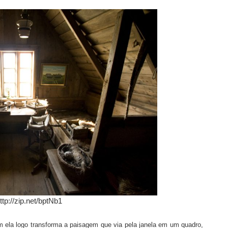
ttp://zip.net/bptNb1
ém ela logo transforma a paisagem que via pela janela em um quadro,