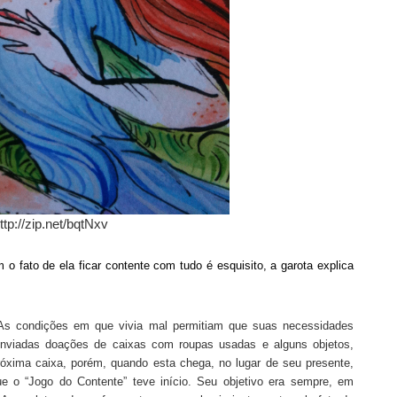
ttp://zip.net/bqtNxv
 fato de ela ficar contente com tudo é esquisito, a garota explica
As condições em que vivia mal permitiam que suas necessidades
nviadas
doações de caixas com roupas usadas e alguns objetos,
róxima caixa
, porém, quando
esta
cheg
a
, no lugar de
seu presente
,
 o “Jogo do Contente” teve início. Seu objetivo era sempre, em