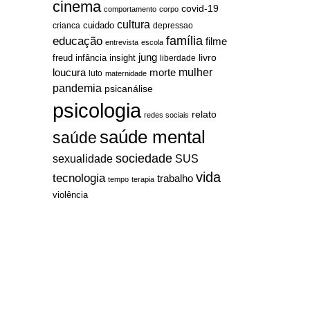
cinema
covid-19
comportamento
corpo
cultura
cuidado
crianca
depressao
família
educação
filme
entrevista
escola
jung
livro
freud
infância
insight
liberdade
mulher
loucura
morte
luto
maternidade
pandemia
psicanálise
psicologia
relato
redes sociais
saúde mental
saúde
sociedade
sexualidade
SUS
vida
tecnologia
trabalho
tempo
terapia
violência