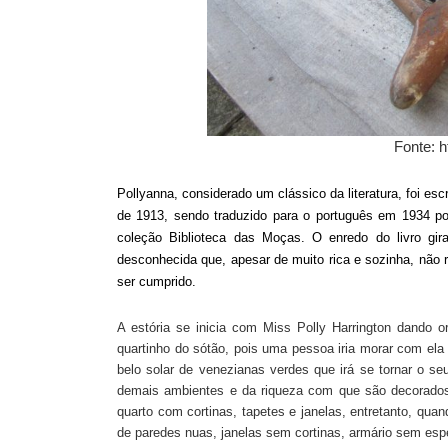
Fonte: h
Pollyanna, considerado um clássico da literatura, foi es
de 1913, sendo traduzido para o português em 1934 po
coleção Biblioteca das Moças.
O enredo do livro gi
desconhecida
que, apesar de muito rica e sozinha, não
ser cumprido.
A estória se inicia com Miss Polly Harrington dando 
quartinho do sótão, pois
uma pessoa
iria morar com el
belo solar de venezianas verdes que
irá se tornar o seu
demais ambientes e da riqueza com que são decorados,
quarto com cortinas, tapetes e janelas, entretanto, qu
de paredes nuas, janelas sem cortinas, armário sem esp