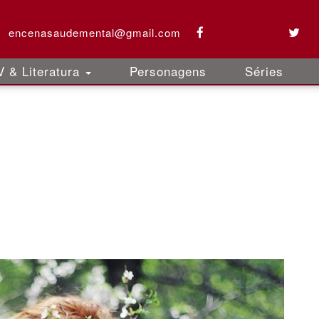
encenasaudemental@gmail.com
 & Literatura
Personagens
Séries