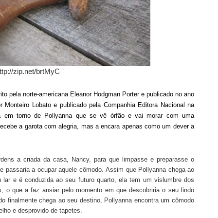
ttp://zip.net/brtMyC
crito pela norte-americana Eleanor Hodgman Porter e publicado no ano
r Monteiro Lobato e publicado pela Companhia Editora Nacional na
ra em torno de Pollyanna que
se vê
órfão e vai morar com uma
 recebe a
garota
com alegria, mas a encara apenas como um dever a
ordens a criada da casa, Nancy, para que limpasse e preparasse o
a e passaria a ocupar aquele cômodo.
Assim que Pollyanna chega ao
 lar
e é conduzida ao seu
futuro
quarto, ela tem um vislumbre dos
 o que a faz ansiar pelo momento em que descobriria o seu lindo
ando finalmente chega ao seu destino, Pollyanna encontra um cômodo
elho e desprovido de tapetes.