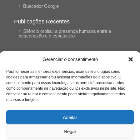
Buscador Google
Publicações Recentes
Silêncio orbital: a presença humana entre a
desconexão e o espetáculo
A reinvenção do trabalho e o choque geracional:
uma análise crítica do mercado contemporâneo
Gerenciar o consentimento
em “Um Senhor Estagiário”
Para fornecer as melhores experiências, usamos tecnologias como
cookies para armazenar e/ou acessar informações do dispositivo. O
O corpo como expressão do cuidado
consentimento para essas tecnologias nos permitirá processar dados
psicológico: (En)Cena entrevista Eliz Dorneles
como comportamento de navegação ou IDs exclusivos neste site. Não
consentir ou retirar o consentimento pode afetar negativamente certos
recursos e funções.
Violência, saúde mental e a difícil construção do
acolhimento institucional: (En)cena entrevista
Izabella Ferreira dos Santos, Conselheira do
Aceitar
CRP-23
Negar
Ser mulher, pensar gênero, enfrentar o mundo: