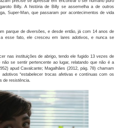
hazam precise se apressar em encontrar o ser humano puro
roto Billy. A história de Billy se assemelha a de outros
ga, Super-Man, que passaram por acontecimentos de vida
um parque de diversões, e desde então, já com 14 anos de
 a esse fato, ele cresceu em lares adotivos, e nunca se
cer nas instituições de abrigo, tendo ele fugido 13 vezes de
 não se sentir pertencente ao lugar, relatando que não é a
1952) apud Cavalcante; Magalhães (2012, pág. 78) chamam
s adotivos “estabelecer trocas afetivas e contínuas com os
 de resistência.