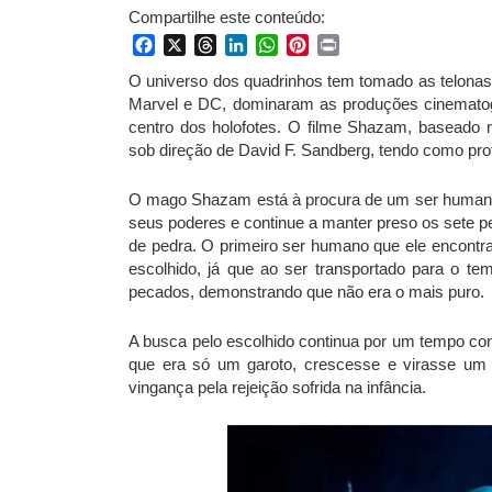
Compartilhe este conteúdo:
Facebook
X
Threads
LinkedIn
WhatsApp
Pinterest
Print
O universo dos quadrinhos tem tomado as telonas
Marvel e DC, dominaram as produções cinematográ
centro dos holofotes. O filme Shazam, baseado
sob direção de David F. Sandberg, tendo como pro
O mago Shazam está à procura de um ser humano 
seus poderes e continue a manter preso os sete p
de pedra. O primeiro ser humano que ele encont
escolhido, já que ao ser transportado para o tem
pecados, demonstrando que não era o mais puro.
A busca pelo escolhido continua por um tempo co
que era só um garoto, crescesse e virasse um
vingança pela rejeição sofrida na infância.