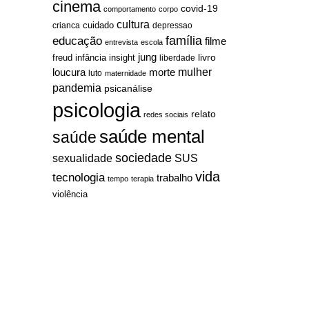
cinema
covid-19
comportamento
corpo
cultura
cuidado
crianca
depressao
família
educação
filme
entrevista
escola
jung
livro
freud
infância
insight
liberdade
mulher
loucura
morte
luto
maternidade
pandemia
psicanálise
psicologia
relato
redes sociais
saúde mental
saúde
sociedade
sexualidade
SUS
vida
tecnologia
trabalho
tempo
terapia
violência