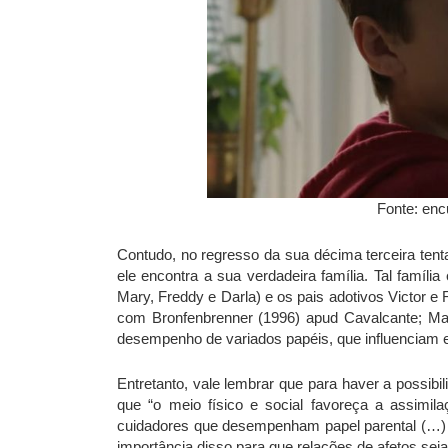
Fonte: enc
Contudo, no regresso da sua décima terceira tentat
ele encontra a sua verdadeira família. Tal famíl
Mary, Freddy e Darla) e os pais adotivos Victor e 
com Bronfenbrenner (1996) apud Cavalcante; Mag
desempenho de variados papéis, que influenciam 
Entretanto, vale lembrar que para haver a possib
que “o meio físico e social favoreça a assimi
cuidadores que desempenham papel parental (…
importância disso para que relações de afetos sej