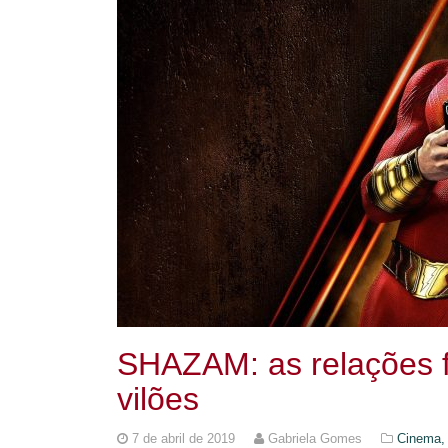
SHAZAM: as relações f
vilões
7 de abril de 2019
Gabriela Gomes
Cinema, 