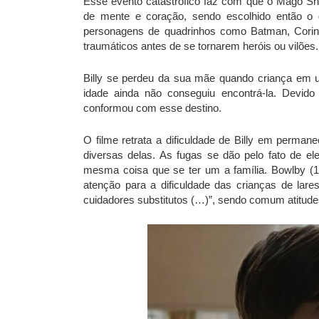
Esse evento catastrófico faz com que o Mago S
de mente e coração, sendo escolhido então o ga
personagens de quadrinhos como Batman, Corin
traumáticos antes de se tornarem heróis ou vilões.
Billy se perdeu da sua mãe quando criança em 
idade ainda não conseguiu encontrá-la. Devido
conformou com esse destino.
O filme retrata a dificuldade de Billy em permane
diversas delas. As fugas se dão pelo fato de ele
mesma coisa que se ter um a família. Bowlby (
atenção para a dificuldade das crianças de lare
cuidadores substitutos (…)”, sendo comum atitudes