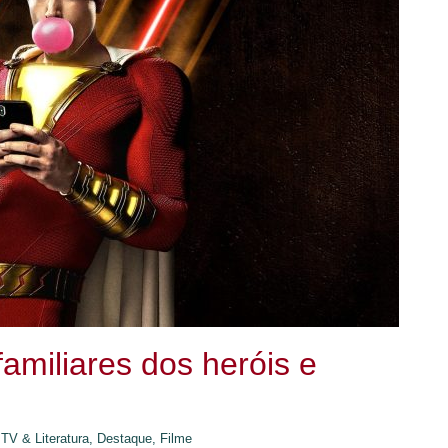
amiliares dos heróis e
TV & Literatura,
Destaque,
Filme