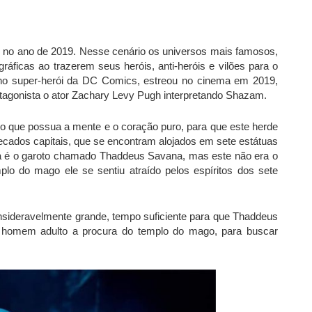
 no ano de 2019. Nesse cenário os universos mais famosos,
ficas ao trazerem seus heróis, anti-heróis e vilões para o
 no super-herói da DC Comics, estreou no cinema em 2019,
tagonista o ator Zachary Levy Pugh interpretando Shazam.
que possua a mente e o coração puro, para que este herde
ecados capitais, que se encontram alojados em sete estátuas
ra é o garoto chamado Thaddeus Savana, mas este não era o
plo do mago ele se sentiu atraído pelos espíritos dos sete
nsideravelmente grande, tempo suficiente para que Thaddeus
 homem adulto a procura do templo do mago, para buscar