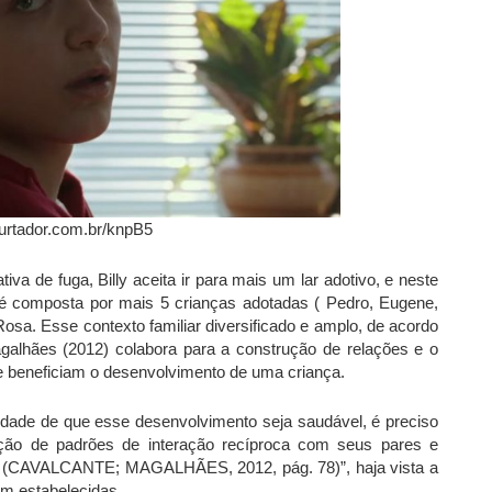
urtador.com.br/knpB5
iva de fuga, Billy aceita ir para mais um lar adotivo, e neste
ia é composta por mais 5 crianças adotadas ( Pedro, Eugene,
Rosa. Esse contexto familiar diversificado e amplo, de acordo
alhães (2012) colabora para a construção de relações e o
e beneficiam o desenvolvimento de uma criança.
ilidade de que esse desenvolvimento seja saudável, é preciso
lação de padrões de interação recíproca com seus pares e
) (CAVALCANTE; MAGALHÃES, 2012, pág. 78)”, haja vista a
am estabelecidas.