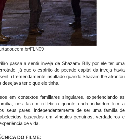
urtador.com.br/FLN09
ilão passa a sentir inveja de Shazam/ Billy por ele ter uma
rrotado, já que o espírito do pecado capital da inveja havia
 sentiu tremendamente insultado quando Shazam lhe afrontou
 desejava ter o que ele tinha.
os em contextos familiares singulares, experienciando as
mília, nos fazem refletir o quanto cada indivíduo tem a
los seus pares. Independentemente de ser uma família de
tabelecidas baseadas em vínculos genuínos, verdadeiros e
xperiência de vida.
ÉCNICA DO FILME: