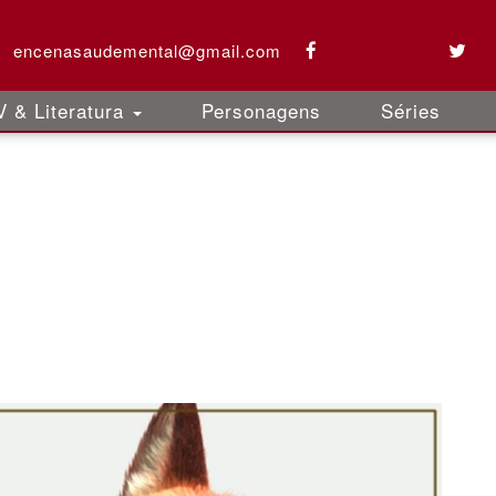
encenasaudemental@gmail.com
 & Literatura
Personagens
Séries