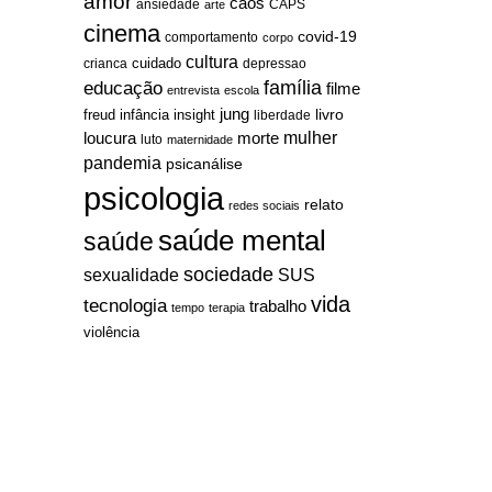
amor
caos
ansiedade
arte
CAPS
cinema
covid-19
comportamento
corpo
cultura
cuidado
crianca
depressao
família
educação
filme
entrevista
escola
jung
livro
freud
infância
insight
liberdade
mulher
loucura
morte
luto
maternidade
pandemia
psicanálise
psicologia
relato
redes sociais
saúde mental
saúde
sociedade
sexualidade
SUS
vida
tecnologia
trabalho
tempo
terapia
violência