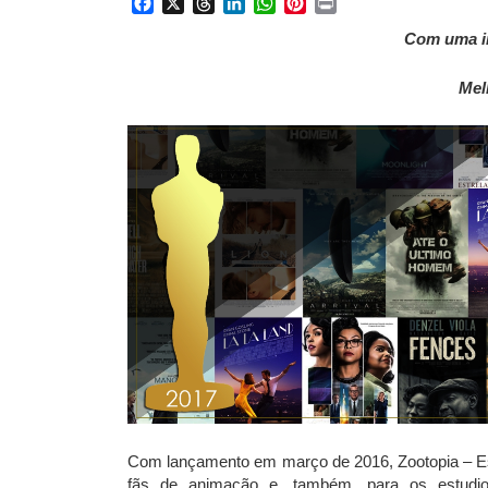
Facebook
X
Threads
LinkedIn
WhatsApp
Pinterest
Print
Com uma i
Mel
Com lançamento em março de 2016, Zootopia – Ess
fãs de animação e, também, para os estudios