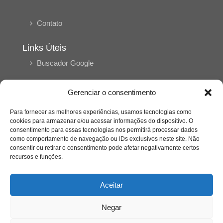
Contato
Links Úteis
Buscador Google
Publicações Recentes
Gerenciar o consentimento
Silêncio orbital: a presença humana entre a
desconexão e o espetáculo
Para fornecer as melhores experiências, usamos tecnologias como
cookies para armazenar e/ou acessar informações do dispositivo. O
consentimento para essas tecnologias nos permitirá processar dados
como comportamento de navegação ou IDs exclusivos neste site. Não
A reinvenção do trabalho e o choque geracional:
consentir ou retirar o consentimento pode afetar negativamente certos
uma análise crítica do mercado contemporâneo
em “Um Senhor Estagiário”
recursos e funções.
Aceitar
O corpo como expressão do cuidado
psicológico: (En)Cena entrevista Eliz Dorneles
Negar