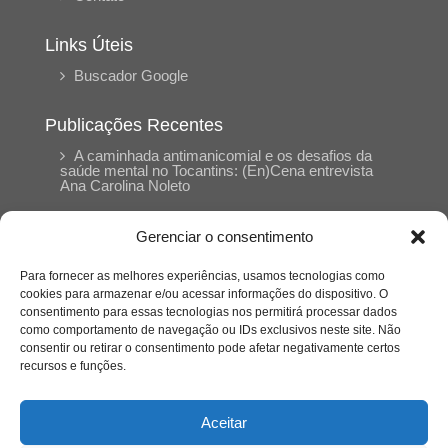
Links Úteis
Buscador Google
Publicações Recentes
A caminhada antimanicomial e os desafios da
saúde mental no Tocantins: (En)Cena entrevista
Ana Carolina Noleto
Gerenciar o consentimento
A Psicologia como espaço de cuidado para
mulheres: (En)Cena entrevista Rayla Soares
Para fornecer as melhores experiências, usamos tecnologias como
cookies para armazenar e/ou acessar informações do dispositivo. O
consentimento para essas tecnologias nos permitirá processar dados
Entre autocontrole e aprendizagem: o
como comportamento de navegação ou IDs exclusivos neste site. Não
desenvolvimento comportamental em Kung Fu
Panda
consentir ou retirar o consentimento pode afetar negativamente certos
recursos e funções.
Entre o prato saudável e o consumo
compulsivo: a contradição alimentar do brasileiro
Aceitar
contemporâneo