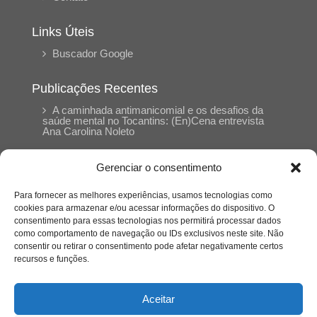
Links Úteis
Buscador Google
Publicações Recentes
A caminhada antimanicomial e os desafios da
saúde mental no Tocantins: (En)Cena entrevista
Ana Carolina Noleto
Gerenciar o consentimento
A Psicologia como espaço de cuidado para
mulheres: (En)Cena entrevista Rayla Soares
Para fornecer as melhores experiências, usamos tecnologias como
cookies para armazenar e/ou acessar informações do dispositivo. O
consentimento para essas tecnologias nos permitirá processar dados
Entre autocontrole e aprendizagem: o
como comportamento de navegação ou IDs exclusivos neste site. Não
desenvolvimento comportamental em Kung Fu
Panda
consentir ou retirar o consentimento pode afetar negativamente certos
recursos e funções.
Entre o prato saudável e o consumo
compulsivo: a contradição alimentar do brasileiro
Aceitar
contemporâneo