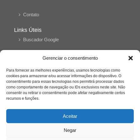
Contato
Links Úteis
Buscador Google
Publicações Recentes
Gerenciar o consentimento
Silêncio orbital: a presença humana entre a
desconexão e o espetáculo
Para fornecer as melhores experiências, usamos tecnologias como
cookies para armazenar e/ou acessar informações do dispositivo. O
consentimento para essas tecnologias nos permitirá processar dados
como comportamento de navegação ou IDs exclusivos neste site. Não
A reinvenção do trabalho e o choque geracional:
consentir ou retirar o consentimento pode afetar negativamente certos
uma análise crítica do mercado contemporâneo
em “Um Senhor Estagiário”
recursos e funções.
Aceitar
O corpo como expressão do cuidado
psicológico: (En)Cena entrevista Eliz Dorneles
Negar