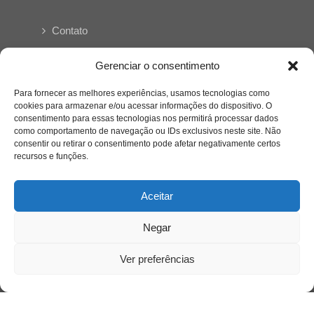
Contato
Links Úteis
Gerenciar o consentimento
Buscador Google
Para fornecer as melhores experiências, usamos tecnologias como
cookies para armazenar e/ou acessar informações do dispositivo. O
consentimento para essas tecnologias nos permitirá processar dados
Publicações Recentes
como comportamento de navegação ou IDs exclusivos neste site. Não
Silêncio orbital: a presença humana entre a
consentir ou retirar o consentimento pode afetar negativamente certos
desconexão e o espetáculo
recursos e funções.
Aceitar
A reinvenção do trabalho e o choque geracional:
uma análise crítica do mercado contemporâneo
em “Um Senhor Estagiário”
Negar
Ver preferências
O corpo como expressão do cuidado
psicológico: (En)Cena entrevista Eliz Dorneles