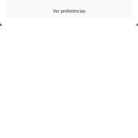
Ver preferências
Saiba mais
Sobre
Quem somos
Contato
Links Úteis