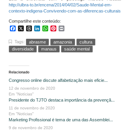
http://ulbra-to.br/encena/
2014/04/02/Saude-Mental-em-
contexto-indigena-Convivendo-
com-as-diferencas-culturais
Compartilhe este conteúdo:
Facebook
X
Threads
LinkedIn
WhatsApp
Pinterest
Print
Tags:
abrasme
amazonia
cultura
diversidade
manaus
saúde mental
Relacionado
Congresso online discute alfabetização mais eficie...
12 de novembro de 2020
Em "Notícias"
Presidente do TJTO destaca importância da prevençã...
11 de novembro de 2020
Em "Notícias"
Marketing Profissional é tema de uma das Assemblei...
9 de novembro de 2020