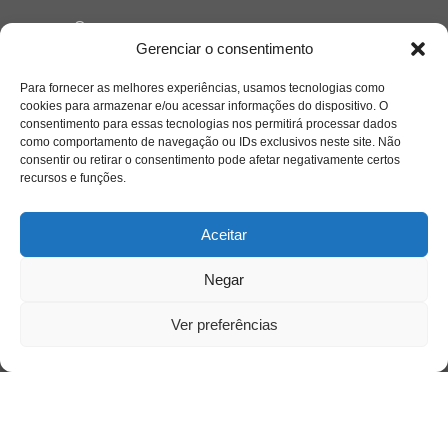
Quem somos
Gerenciar o consentimento
Para fornecer as melhores experiências, usamos tecnologias como
Contato
cookies para armazenar e/ou acessar informações do dispositivo. O
consentimento para essas tecnologias nos permitirá processar dados
como comportamento de navegação ou IDs exclusivos neste site. Não
Links Úteis
consentir ou retirar o consentimento pode afetar negativamente certos
Buscador Google
recursos e funções.
Publicações Recentes
Aceitar
A caminhada antimanicomial e os desafios da
saúde mental no Tocantins: (En)Cena entrevista
Negar
Ana Carolina Noleto
Ver preferências
A Psicologia como espaço de cuidado para
mulheres: (En)Cena entrevista Rayla Soares
Entre autocontrole e aprendizagem: o