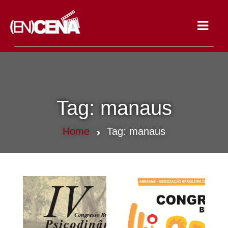
Toggle
navigat
Tag:
manaus
Home
Tag:
manaus