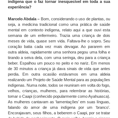
indígena que o faz tornar inesquecível em toda a sua
experiência?
Marcelo Abdala –
Bom, considerando o uso de plantas, ou
seja, a medicina tradicional como uma prática de saúde
mental em contexto indígena, relato aqui a que ouvi esta
semana de um enfermeiro. Trazia uma criança de dois
meses de vida, quase sem vida. Faltava-lhe o sopro. Seu
coração batia cada vez mais devagar. Ao pararem em
outra aldeia, rapidamente uma senhora pegou uma folha e
tirando a seiva dela, com uma seringa, deu para a criança
beber. Espalhou um pouco no peito e no nariz. Em menos
de 30 minutos a criança já dava sinais de vida que antes
perdia. Em outra ocasião estávamos em uma aldeia
realizando um Projeto de Saúde Mental para as populações
indígenas. Numa noite, todos se reuniram em volta do fogo,
velhos, crianças, mulheres, para relembrar as histórias,
tomar o Caapi (conhecido popularmente como Ayahuasca).
As mulheres cantavam as ‘lamentações’ em suas línguas,
falando do amor de uma indígena por um ‘branco’.
Encorajavam, seus filhos, a beberem o Caapi, por se tratar