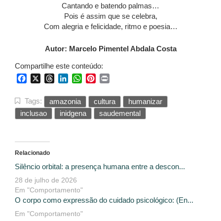
Cantando e batendo palmas…
Pois é assim que se celebra,
Com alegria e felicidade, ritmo e poesia…
Autor: Marcelo Pimentel Abdala Costa
Compartilhe este conteúdo:
Facebook
X
Threads
LinkedIn
WhatsApp
Pinterest
Print
Tags:
amazonia
cultura
humanizar
inclusao
inidgena
saudemental
Relacionado
Silêncio orbital: a presença humana entre a descon...
28 de julho de 2026
Em "Comportamento"
O corpo como expressão do cuidado psicológico: (En...
Em "Comportamento"