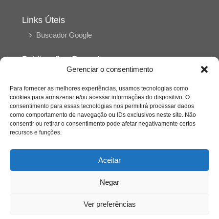
Links Úteis
Buscador Google
Publicações Recentes
Gerenciar o consentimento
Silêncio orbital: a presença humana entre a
desconexão e o espetáculo
Para fornecer as melhores experiências, usamos tecnologias como
cookies para armazenar e/ou acessar informações do dispositivo. O
consentimento para essas tecnologias nos permitirá processar dados
A reinvenção do trabalho e o choque geracional:
como comportamento de navegação ou IDs exclusivos neste site. Não
uma análise crítica do mercado contemporâneo
consentir ou retirar o consentimento pode afetar negativamente certos
em “Um Senhor Estagiário”
recursos e funções.
O corpo como expressão do cuidado
Aceitar
psicológico: (En)Cena entrevista Eliz Dorneles
Negar
Violência, saúde mental e a difícil construção do
acolhimento institucional: (En)cena entrevista
Ver preferências
Izabella Ferreira dos Santos, Conselheira do
CRP-23