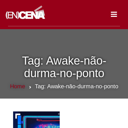
Toggle
navigat
Tag:
Awake-não-
durma-no-ponto
Home
Tag:
Awake-não-durma-no-ponto