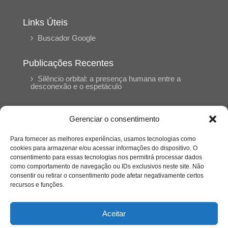
Links Úteis
Buscador Google
Publicações Recentes
Silêncio orbital: a presença humana entre a
desconexão e o espetáculo
A reinvenção do trabalho e o choque geracional:
Gerenciar o consentimento
uma análise crítica do mercado contemporâneo
em “Um Senhor Estagiário”
Para fornecer as melhores experiências, usamos tecnologias como
cookies para armazenar e/ou acessar informações do dispositivo. O
consentimento para essas tecnologias nos permitirá processar dados
O corpo como expressão do cuidado
como comportamento de navegação ou IDs exclusivos neste site. Não
psicológico: (En)Cena entrevista Eliz Dorneles
consentir ou retirar o consentimento pode afetar negativamente certos
recursos e funções.
Violência, saúde mental e a difícil construção do
acolhimento institucional: (En)cena entrevista
Aceitar
Izabella Ferreira dos Santos, Conselheira do
CRP-23