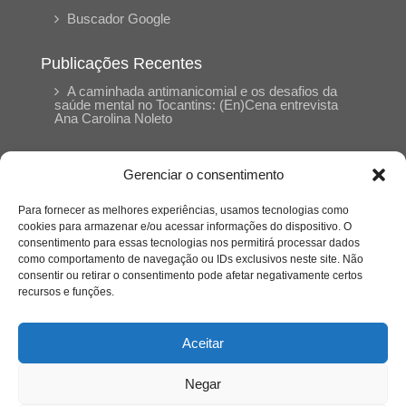
Buscador Google
Publicações Recentes
A caminhada antimanicomial e os desafios da
saúde mental no Tocantins: (En)Cena entrevista
Ana Carolina Noleto
A Psicologia como espaço de cuidado para
Gerenciar o consentimento
mulheres: (En)Cena entrevista Rayla Soares
Para fornecer as melhores experiências, usamos tecnologias como
cookies para armazenar e/ou acessar informações do dispositivo. O
Entre autocontrole e aprendizagem: o
consentimento para essas tecnologias nos permitirá processar dados
desenvolvimento comportamental em Kung Fu
como comportamento de navegação ou IDs exclusivos neste site. Não
Panda
consentir ou retirar o consentimento pode afetar negativamente certos
recursos e funções.
Entre o prato saudável e o consumo
compulsivo: a contradição alimentar do brasileiro
Aceitar
contemporâneo
Negar
O invisível que adoece: memória, trauma e o