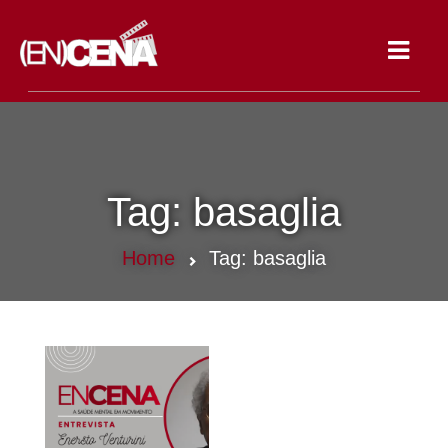
Toggle
navigat
Tag:
basaglia
Home
Tag:
basaglia