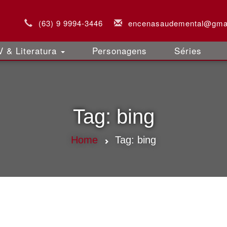
(63) 9 9994-3446
encenasaudemental@gma
 & Literatura
Personagens
Séries
Tag:
bing
Home
Tag:
bing