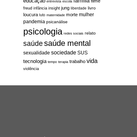
família
educação
filme
entrevista
escola
jung
livro
freud
infância
insight
liberdade
mulher
loucura
morte
luto
maternidade
pandemia
psicanálise
psicologia
relato
redes sociais
saúde mental
saúde
sociedade
sexualidade
SUS
vida
tecnologia
trabalho
tempo
terapia
violência