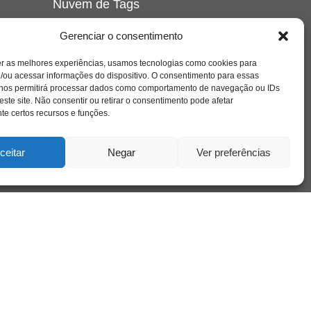
Nuvem de Tags
amor
caos
ansiedade
arte
CAPS
Gerenciar o consentimento
e o
cinema
covid-19
comportamento
corpo
er as melhores experiências, usamos tecnologias como cookies para
cultura
cuidado
crianca
depressao
/ou acessar informações do dispositivo. O consentimento para essas
família
educação
filme
entrevista
escola
o
 nos permitirá processar dados como comportamento de navegação ou IDs
se
jung
livro
freud
infância
insight
liberdade
este site. Não consentir ou retirar o consentimento pode afetar
mulher
loucura
morte
e certos recursos e funções.
luto
maternidade
hor
pandemia
psicanálise
psicologia
ceitar
Negar
Ver preferências
relato
redes sociais
o
saúde mental
saúde
a
sociedade
sexualidade
SUS
vida
tecnologia
trabalho
tempo
terapia
violência
nto
sta