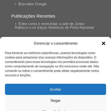
Buscador Google
Publicações Recentes
Entre cores e memórias: a arte de Junior
Rabisco e os traços históricos de Porto Nacional
Entre autocontrole e aprendizagem: o
Gerenciar o consentimento
desenvolvimento comportamental em Kung Fu
Panda
Para fornecer as melhores experiências, usamos tecnologias como
cookies para armazenar e/ou acessar informações do dispositivo. O
consentimento para essas tecnologias nos permitirá processar dados
Entre o prato saudável e o consumo
como comportamento de navegação ou IDs exclusivos neste site. Não
compulsivo: a contradição alimentar do brasileiro
contemporâneo
consentir ou retirar o consentimento pode afetar negativamente certos
recursos e funções.
O invisível que adoece: memória, trauma e o
silêncio do Césio-137
Aceitar
Negar
Quando a multidão decide por nós: o contágio
invisível do desejo