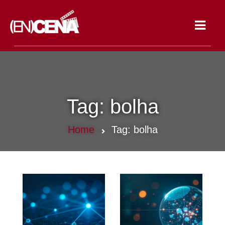
Toggle
navigat
Tag:
bolha
Home
Tag:
bolha